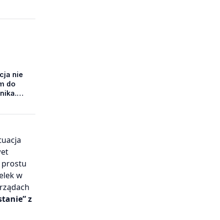
cja nie
m do
nika.
 w
tuacja
wet
 prostu
belek w
arządach
stanie” z