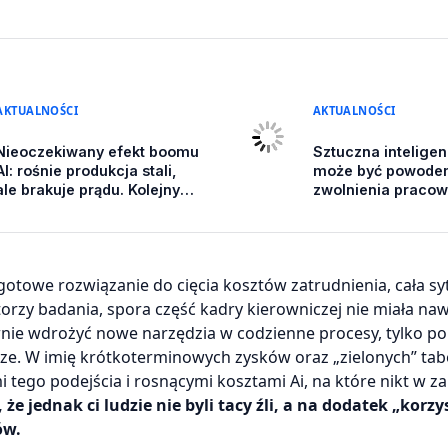
AKTUALNOŚCI
AKTUALNOŚCI
Nieoczekiwany efekt boomu
Sztuczna inteligen
AI: rośnie produkcja stali,
może być powode
ale brakuje prądu. Kolejny
zwolnienia pracow
duży problem dla
Przełomowy wyrok
gospodarki na horyzoncie
Chinach
 gotowe rozwiązanie do cięcia kosztów zatrudnienia, cała sy
utorzy badania, spora część kadry kierowniczej nie miała na
ie wdrożyć nowe narzędzia w codzienne procesy, tylko po
iądze. W imię krótkoterminowych zysków oraz „zielonych” ta
i tego podejścia i rosnącymi kosztami Ai, na które nikt w z
 że jednak ci ludzie nie byli tacy źli, a na dodatek „korzy
ów.