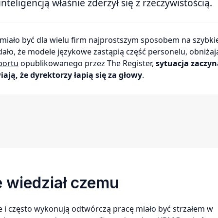
teligencją właśnie zderzył się z rzeczywistością.
ło, że modele językowe zastąpią część personelu, obniżaj
portu
opublikowanego przez The Register,
sytuacja zaczyn
ają, że dyrektorzy łapią się za głowy
.
ie wiedział czemu
nie i często wykonują odtwórczą pracę miało być strzałem w