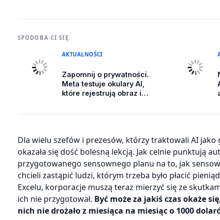
SPODOBA CI SIĘ
AKTUALNOŚCI
Zapomnij o prywatności.
Meta testuje okulary AI,
które rejestrują obraz i
dźwięk przez cały czas
Dla wielu szefów i prezesów, którzy traktowali AI jako
okazała się dość bolesną lekcją. Jak celnie punktują a
przygotowanego sensownego planu na to, jak sensown
chcieli zastąpić ludzi, którym trzeba było płacić pien
Excelu, korporacje muszą teraz mierzyć się ze skutkam
ich nie przygotował.
Być może za jakiś czas okaże się,
nich nie drożało z miesiąca na miesiąc o 1000 dolar