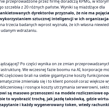
anie przeprowadzone przez firmę doradczą KPMG, w który
o szczebla z 20 różnych państw. Wyniki są miażdżące dla
 ankietowanych dyrektorów przyznało, że nie ma pojęcia
wykorzystaniem sztucznej inteligencji w ich organizacj
dna trzecia badanych wprost wyznała, że ich własna niewie
ej udanym wdrażaniu.
rządzającej? Po części wynika on ze zmian przeprowadzanyc
rastrukturę. We wczesnej fazie boomu na AI, korporacje mog
AI częściowo brali na siebie gigantyczne koszty funkcjono
ematycznie zmieniała się i to klient ponosił coraz większe w
liczeniową i rosnące koszty utrzymania serwerowni, sekt
sowi są masowo przenoszeni na modele rozliczeniowe op
ie to wyobrazić trochę, jak jazdę taksówką, gdzie wirtu
e zapytanie i każdy wygenerowany token, wtedy rachunk