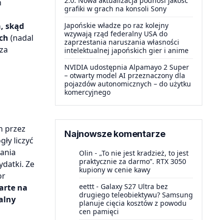
2.0. Nowa aktualizacja podnosi jakość
m
grafiki w grach na konsoli Sony
, skąd
Japońskie władze po raz kolejny
wzywają rząd federalny USA do
ach
(nadal
zaprzestania naruszania własności
dza
intelektualnej japońskich gier i anime
NVIDIA udostępnia Alpamayo 2 Super
– otwarty model AI przeznaczony dla
pojazdów autonomicznych – do użytku
komercyjnego
h przez
Najnowsze komentarze
ły liczyć
wania
Olin
-
„To nie jest kradzież, to jest
praktycznie za darmo”. RTX 3050
ydatki. Ze
kupiony w cenie kawy
or
eettt
-
Galaxy S27 Ultra bez
arte na
drugiego teleobiektywu? Samsung
alny
planuje cięcia kosztów z powodu
i
cen pamięci