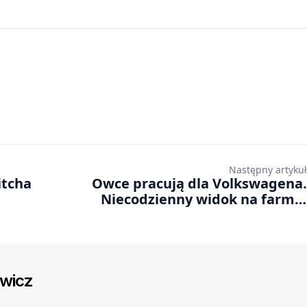
Następny artykuł
itcha
Owce pracują dla Volkswagena.
Niecodzienny widok na farmie
fotowoltaicznej pod Poznaniem
ewicz