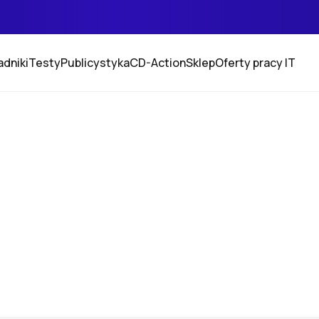
adniki
Testy
Publicystyka
CD-Action
Sklep
Oferty pracy IT