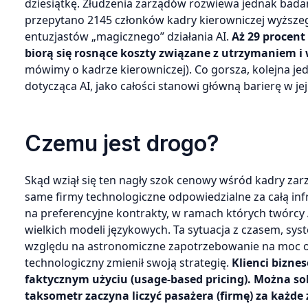
dziesiątkę. Złudzenia zarządów rozwiewa jednak bad
przepytano 2145 członków kadry kierowniczej wyższeg
entuzjastów „magicznego” działania AI.
Aż 29 procent
biorą się rosnące koszty związane z utrzymaniem i 
mówimy o kadrze kierowniczej). Co gorsza, kolejna je
dotycząca AI, jako całości stanowi główną barierę w j
Czemu jest drogo?
Skąd wziął się ten nagły szok cenowy wśród kadry za
same firmy technologiczne odpowiedzialne za całą inf
na preferencyjne kontrakty, w ramach których twórcy 
wielkich modeli językowych. Ta sytuacja z czasem, syst
względu na astronomiczne zapotrzebowanie na moc ob
technologiczny zmienił swoją strategię.
Klienci bizne
faktycznym użyciu (usage-based pricing). Można sob
taksometr zaczyna liczyć pasażera (firmę) za każd