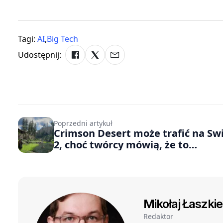
Tagi:
AI
,
Big Tech
Udostępnij:
Poprzedni artykuł
Crimson Desert może trafić na Sw
2, choć twórcy mówią, że to
skomplikowany proces
Mikołaj Łaszki
Redaktor