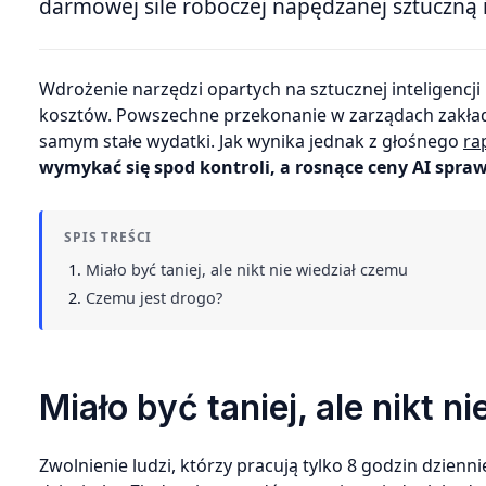
darmowej sile roboczej napędzanej sztuczną in
Wdrożenie narzędzi opartych na sztucznej inteligencji miało być dla wielu firm najprostszym sposobem na szybkie cięcie
kosztów. Powszechne przekonanie w zarządach zakłada
samym stałe wydatki. Jak wynika jednak z głośnego
ra
wymykać się spod kontroli, a rosnące ceny AI sprawi
SPIS TREŚCI
Miało być taniej, ale nikt nie wiedział czemu
Czemu jest drogo?
Miało być taniej, ale nikt n
Zwolnienie ludzi, którzy pracują tylko 8 godzin dzien