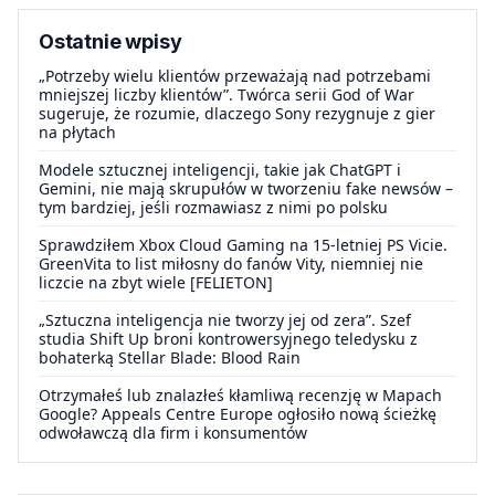
Ostatnie wpisy
„Potrzeby wielu klientów przeważają nad potrzebami
mniejszej liczby klientów”. Twórca serii God of War
sugeruje, że rozumie, dlaczego Sony rezygnuje z gier
na płytach
Modele sztucznej inteligencji, takie jak ChatGPT i
Gemini, nie mają skrupułów w tworzeniu fake newsów –
tym bardziej, jeśli rozmawiasz z nimi po polsku
Sprawdziłem Xbox Cloud Gaming na 15-letniej PS Vicie.
GreenVita to list miłosny do fanów Vity, niemniej nie
liczcie na zbyt wiele [FELIETON]
„Sztuczna inteligencja nie tworzy jej od zera”. Szef
studia Shift Up broni kontrowersyjnego teledysku z
bohaterką Stellar Blade: Blood Rain
Otrzymałeś lub znalazłeś kłamliwą recenzję w Mapach
Google? Appeals Centre Europe ogłosiło nową ścieżkę
odwoławczą dla firm i konsumentów