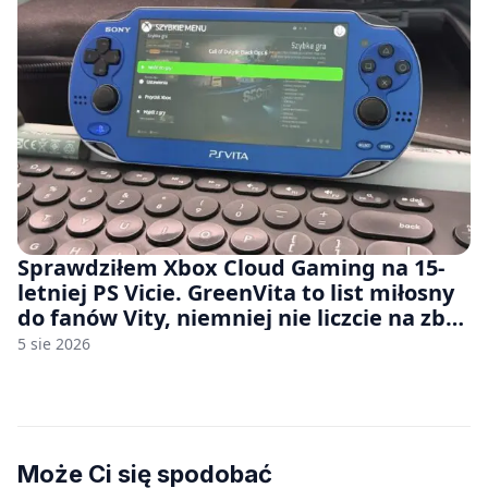
Sprawdziłem Xbox Cloud Gaming na 15-
letniej PS Vicie. GreenVita to list miłosny
do fanów Vity, niemniej nie liczcie na zbyt
wiele [FELIETON]
5 sie 2026
Może Ci się spodobać