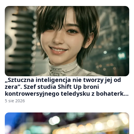
„Sztuczna inteligencja nie tworzy jej od
zera”. Szef studia Shift Up broni
kontrowersyjnego teledysku z bohaterką
Stellar Blade: Blood Rain
5 sie 2026