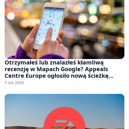
Otrzymałeś lub znalazłeś kłamliwą
recenzję w Mapach Google? Appeals
Centre Europe ogłosiło nową ścieżkę
odwoławczą dla firm i konsumentów
5 sie 2026