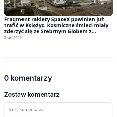
Fragment rakiety SpaceX powinien już
trafić w Księżyc. Kosmiczne śmieci miały
zderzyć się ze Srebrnym Globem z
prędkością 8690 km/h
5 sie 2026
0 komentarzy
Zostaw komentarz