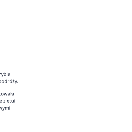
rybie
podróży.
otowała
 z etui
owymi