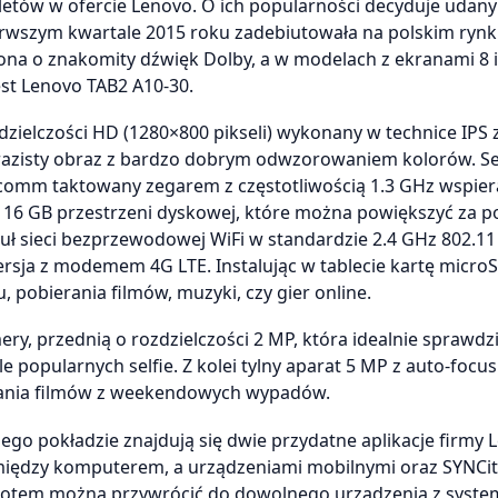
bletów w ofercie Lenovo. O ich popularności decyduje udany
ierwszym kwartale 2015 roku zadebiutowała na polskim rynk
a o znakomity dźwięk Dolby, a w modelach z ekranami 8 i 1
st Lenovo TAB2 A10-30.
dzielczości HD (1280×800 pikseli) wykonany w technice IPS 
razisty obraz z bardzo dobrym odwzorowaniem kolorów. S
lcomm taktowany zegarem z częstotliwością 1.3 GHz wspier
 16 GB przestrzeni dyskowej, które można powiększyć za 
ł sieci bezprzewodowej WiFi w standardzie 2.4 GHz 802.11
wersja z modemem 4G LTE. Instalując w tablecie kartę micro
 pobierania filmów, muzyki, czy gier online.
 przednią o rozdzielczości 2 MP, która idealnie sprawdzi
 popularnych selfie. Z kolei tylny aparat 5 MP z auto-focus
ywania filmów z weekendowych wypadów.
 jego pokładzie znajdują się dwie przydatne aplikacje firmy 
omiędzy komputerem, a urządzeniami mobilnymi oraz SYNCit
e potem można przywrócić do dowolnego urządzenia z syst