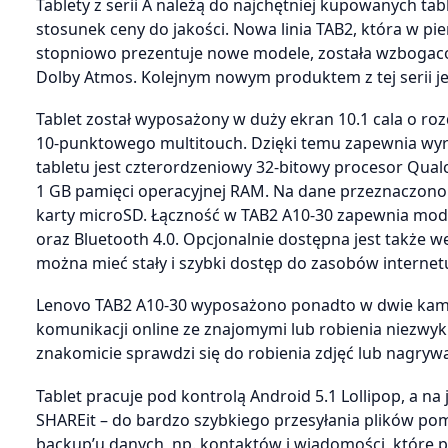
Tablety z serii A należą do najchętniej kupowanych ta
stosunek ceny do jakości. Nowa linia TAB2, która w p
stopniowo prezentuje nowe modele, została wzbogacon
Dolby Atmos. Kolejnym nowym produktem z tej serii je
Tablet został wyposażony w duży ekran 10.1 cala o roz
10-punktowego multitouch. Dzięki temu zapewnia wy
tabletu jest czterordzeniowy 32-bitowy procesor Qua
1 GB pamięci operacyjnej RAM. Na dane przeznaczono
karty microSD. Łączność w TAB2 A10-30 zapewnia modu
oraz Bluetooth 4.0. Opcjonalnie dostępna jest także 
można mieć stały i szybki dostęp do zasobów internetu,
Lenovo TAB2 A10-30 wyposażono ponadto w dwie kamery,
komunikacji online ze znajomymi lub robienia niezwykle
znakomicie sprawdzi się do robienia zdjęć lub nagr
Tablet pracuje pod kontrolą Android 5.1 Lollipop, a na
SHAREit – do bardzo szybkiego przesyłania plików p
backup’u danych, np. kontaktów i wiadomości, któr