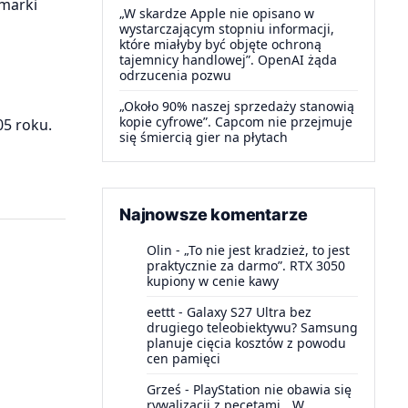
 marki
„W skardze Apple nie opisano w
wystarczającym stopniu informacji,
które miałyby być objęte ochroną
tajemnicy handlowej”. OpenAI żąda
odrzucenia pozwu
„Około 90% naszej sprzedaży stanowią
kopie cyfrowe”. Capcom nie przejmuje
05 roku.
się śmiercią gier na płytach
Najnowsze komentarze
Olin
-
„To nie jest kradzież, to jest
praktycznie za darmo”. RTX 3050
kupiony w cenie kawy
eettt
-
Galaxy S27 Ultra bez
drugiego teleobiektywu? Samsung
planuje cięcia kosztów z powodu
cen pamięci
Grześ
-
PlayStation nie obawia się
rywalizacji z pecetami. „W