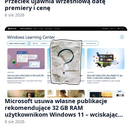
Przeciek ujawnia wrześniową datę
premiery i cenę
6 sie 2026
Microsoft usuwa własne publikacje
rekomendujące 32 GB RAM
użytkownikom Windows 11 – wciskając
nam przy tym komputery z 8 GB RAM po
6 sie 2026
zawyżonych cenach