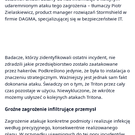
udaremnionym ataku tego zagrożenia – tłumaczy Piotr
Zielaskiewicz, product manager rozwiązań Stormshield w
firmie DAGMA, specjalizującej się w bezpieczeństwie IT.
Badacze, którzy zidentyfikowali ostatni incydent, nie
zdradzili jakie przedsiębiorstwo zostało zaatakowane
przez hakerów. Podkreślono jedynie, że była to instalacja o
znaczeniu strategicznym. Ważniejszy jest jednak sam fakt
dokonania ataku. Świadczy on o tym, że Triton przez cały
czas pozostaje w użyciu. Niewykluczone, że wkrótce
możemy usłyszeć o kolejnych atakach Tritona.
Groźne zagrożenie infiltrujące przemysł
Zagrożenie atakuje konkretne podmioty i realizuje infekcję
według precyzyjnego, konsekwentnie realizowanego
planu. W przypadku ujawnionych do tej pory incydentów,