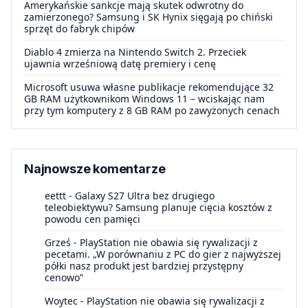
Amerykańskie sankcje mają skutek odwrotny do
zamierzonego? Samsung i SK Hynix sięgają po chiński
sprzęt do fabryk chipów
Diablo 4 zmierza na Nintendo Switch 2. Przeciek
ujawnia wrześniową datę premiery i cenę
Microsoft usuwa własne publikacje rekomendujące 32
GB RAM użytkownikom Windows 11 – wciskając nam
przy tym komputery z 8 GB RAM po zawyżonych cenach
Najnowsze komentarze
eettt
-
Galaxy S27 Ultra bez drugiego
teleobiektywu? Samsung planuje cięcia kosztów z
powodu cen pamięci
Grześ
-
PlayStation nie obawia się rywalizacji z
pecetami. „W porównaniu z PC do gier z najwyższej
półki nasz produkt jest bardziej przystępny
cenowo”
Woytec
-
PlayStation nie obawia się rywalizacji z