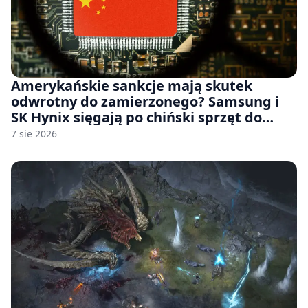
Amerykańskie sankcje mają skutek
odwrotny do zamierzonego? Samsung i
SK Hynix sięgają po chiński sprzęt do
fabryk chipów
7 sie 2026