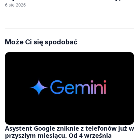
nam przy tym komputery z 8 GB RAM po
6 sie 2026
zawyżonych cenach
Może Ci się spodobać
Asystent Google zniknie z telefonów już w
przyszłym miesiącu. Od 4 września