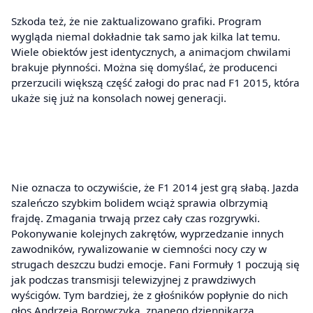
Szkoda też, że nie zaktualizowano grafiki. Program
wygląda niemal dokładnie tak samo jak kilka lat temu.
Wiele obiektów jest identycznych, a animacjom chwilami
brakuje płynności. Można się domyślać, że producenci
przerzucili większą część załogi do prac nad F1 2015, która
ukaże się już na konsolach nowej generacji.
Nie oznacza to oczywiście, że F1 2014 jest grą słabą. Jazda
szaleńczo szybkim bolidem wciąż sprawia olbrzymią
frajdę. Zmagania trwają przez cały czas rozgrywki.
Pokonywanie kolejnych zakrętów, wyprzedzanie innych
zawodników, rywalizowanie w ciemności nocy czy w
strugach deszczu budzi emocje. Fani Formuły 1 poczują się
jak podczas transmisji telewizyjnej z prawdziwych
wyścigów. Tym bardziej, że z głośników popłynie do nich
głos Andrzeja Borowczyka, znanego dziennikarza