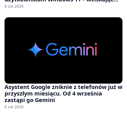
nam przy tym komputery z 8 GB RAM po
6 sie 2026
zawyżonych cenach
Asystent Google zniknie z telefonów już w
przyszłym miesiącu. Od 4 września
zastąpi go Gemini
6 sie 2026