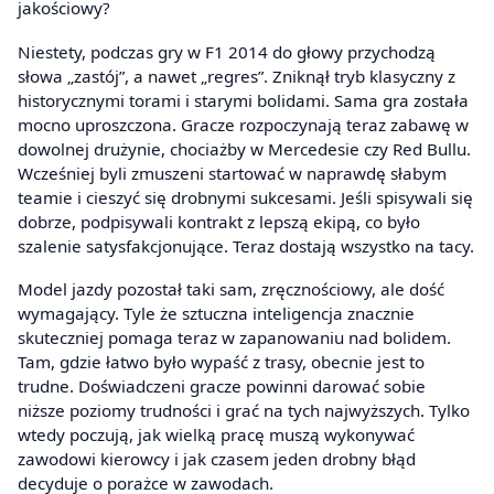
jakościowy?
Niestety, podczas gry w F1 2014 do głowy przychodzą
słowa „zastój”, a nawet „regres”. Zniknął tryb klasyczny z
historycznymi torami i starymi bolidami. Sama gra została
mocno uproszczona. Gracze rozpoczynają teraz zabawę w
dowolnej drużynie, chociażby w Mercedesie czy Red Bullu.
Wcześniej byli zmuszeni startować w naprawdę słabym
teamie i cieszyć się drobnymi sukcesami. Jeśli spisywali się
dobrze, podpisywali kontrakt z lepszą ekipą, co było
szalenie satysfakcjonujące. Teraz dostają wszystko na tacy.
Model jazdy pozostał taki sam, zręcznościowy, ale dość
wymagający. Tyle że sztuczna inteligencja znacznie
skuteczniej pomaga teraz w zapanowaniu nad bolidem.
Tam, gdzie łatwo było wypaść z trasy, obecnie jest to
trudne. Doświadczeni gracze powinni darować sobie
niższe poziomy trudności i grać na tych najwyższych. Tylko
wtedy poczują, jak wielką pracę muszą wykonywać
zawodowi kierowcy i jak czasem jeden drobny błąd
decyduje o porażce w zawodach.