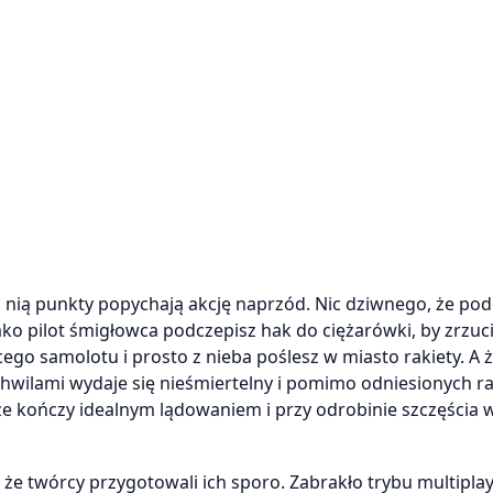
 nią punkty popychają akcję naprzód. Nic dziwnego, że po
ako pilot śmigłowca podczepisz hak do ciężarówki, by zrzuci
cego samolotu i prosto z nieba poślesz w miasto rakiety. A ż
chwilami wydaje się nieśmiertelny i pomimo odniesionych ra
e kończy idealnym lądowaniem i przy odrobinie szczęścia 
 twórcy przygotowali ich sporo. Zabrakło trybu multiplaye