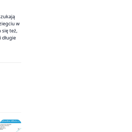
szukają
ziegciu w
się też,
i długie