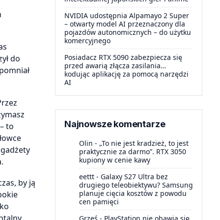
h
NVIDIA udostępnia Alpamayo 2 Super
– otwarty model AI przeznaczony dla
pojazdów autonomicznych – do użytku
komercyjnego
as
Posiadacz RTX 5090 zabezpiecza się
zył do
przed awarią złącza zasilania…
apomniał
kodując aplikację za pomocą narzędzi
AI
Przez
rzymasz
Najnowsze komentarze
– to
głowce
Olin
-
„To nie jest kradzież, to jest
k gadżety
praktycznie za darmo”. RTX 3050
kupiony w cenie kawy
.
eettt
-
Galaxy S27 Ultra bez
zas, by ją
drugiego teleobiektywu? Samsung
planuje cięcia kosztów z powodu
bokie
cen pamięci
lko
ntalny
Grześ
-
PlayStation nie obawia się