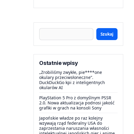
Szukaj
Ostatnie wpisy
„Zrobiliśmy zwykłe, pie****one
okulary przeciwsłoneczne”.
DuckDuckGo kpi z inteligentnych
okularów AI
PlayStation 5 Pro z domyślnym PSSR
2.0. Nowa aktualizacja podnosi jakość
grafiki w grach na konsoli Sony
Japońskie władze po raz kolejny
wzywają rząd federalny USA do
zaprzestania naruszania własności
intelektualnej japońskich gier i anime