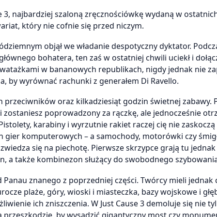
use 3, najbardziej szaloną zręcznościówkę wydaną w ostatnic
riat, który nie cofnie się przed niczym.
Śródziemnym objął we władanie despotyczny dyktator. Podcz
ównego bohatera, ten zaś w ostatniej chwili uciekł i dołąc
ymi watażkami w bananowych republikach, nigdy jednak nie z
ca, by wyrównać rachunki z generałem Di Ravello.
h przeciwników oraz kilkadziesiąt godzin świetnej zabawy. 
 zostaniesz poprowadzony za rączkę, ale jednocześnie ot
tolety, karabiny i wyrzutnie rakiet raczej cię nie zaskoczą 
h gier komputerowych – a samochody, motorówki czy śmi
t zwiedza się na piechotę. Pierwsze skrzypce grają tu jedna
ron, a także kombinezon służący do swobodnego szybowania
od Panau znanego z poprzedniej części. Twórcy mieli jednak c
rocze plaże, góry, wioski i miasteczka, bazy wojskowe i głę
liwienie ich zniszczenia. W Just Cause 3 demoluje się nie ty
 na przeszkodzie, by wysadzić gigantyczny most czy monume