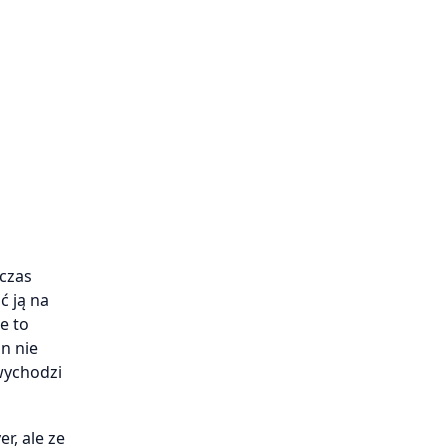
dczas
ć ją na
e to
n nie
wychodzi
r, ale ze