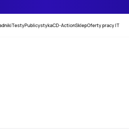
adniki
Testy
Publicystyka
CD-Action
Sklep
Oferty pracy IT