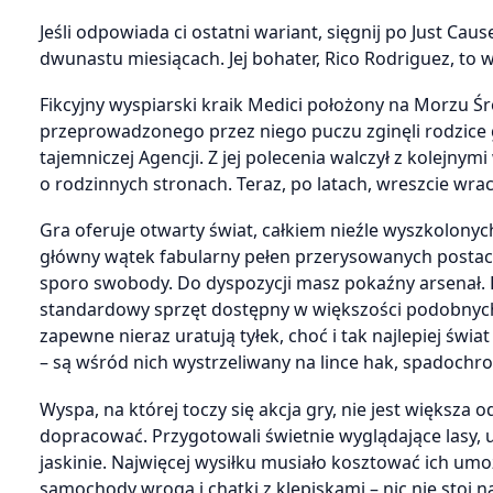
Jeśli odpowiada ci ostatni wariant, sięgnij po Just Ca
dwunastu miesiącach. Jej bohater, Rico Rodriguez, to wa
Fikcyjny wyspiarski kraik Medici położony na Morzu 
przeprowadzonego przez niego puczu zginęli rodzice gł
tajemniczej Agencji. Z jej polecenia walczył z kolejn
o rodzinnych stronach. Teraz, po latach, wreszcie wra
Gra oferuje otwarty świat, całkiem nieźle wyszkolonyc
główny wątek fabularny pełen przerysowanych postaci
sporo swobody. Do dyspozycji masz pokaźny arsenał. Pis
standardowy sprzęt dostępny w większości podobnyc
zapewne nieraz uratują tyłek, choć i tak najlepiej świa
– są wśród nich wystrzeliwany na lince hak, spadoch
Wyspa, na której toczy się akcja gry, nie jest większa 
dopracować. Przygotowali świetnie wyglądające lasy, u
jaskinie. Najwięcej wysiłku musiało kosztować ich umoż
samochody wroga i chatki z klepiskami – nic nie stoi