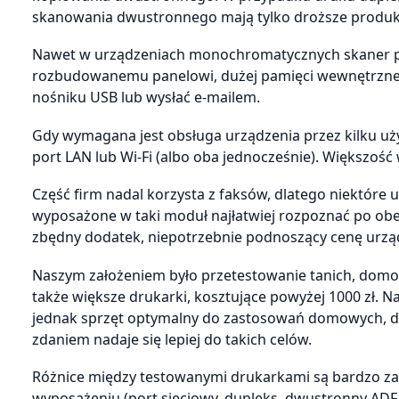
skanowania dwustronnego mają tylko droższe produk
Nawet w urządzeniach monochromatycznych skaner pra
rozbudowanemu panelowi, dużej pamięci wewnętrzn
nośniku USB lub wysłać e-mailem.
Gdy wymagana jest obsługa urządzenia przez kilku u
port LAN lub Wi-Fi (albo oba jednocześnie). Większoś
Część firm nadal korzysta z faksów, dlatego niektóre 
wyposażone w taki moduł najłatwiej rozpoznać po obec
zbędny dodatek, niepotrzebnie podnoszący cenę urzą
Naszym założeniem było przetestowanie tanich, domowy
także większe drukarki, kosztujące powyżej 1000 zł. Na
jednak sprzęt optymalny do zastosowań domowych, d
zdaniem nadaje się lepiej do takich celów.
Różnice między testowanymi drukarkami są bardzo z
wyposażeniu (port sieciowy, dupleks, dwustronny ADF,