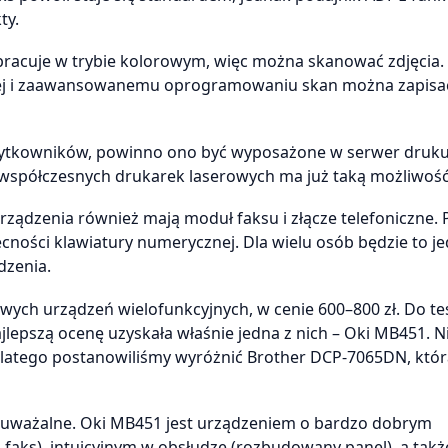
ty.
cuje w trybie kolorowym, więc można skanować zdjęcia. 
ej i zaawansowanemu oprogramowaniu skan można zapisa
żytkowników, powinno ono być wyposażone w serwer druku,
ć współczesnych drukarek laserowych ma już taką możliwość
urządzenia również mają moduł faksu i złącze telefoniczne.
ności klawiatury numerycznej. Dla wielu osób będzie to j
dzenia.
ch urządzeń wielofunkcyjnych, w cenie 600–800 zł. Do test
jlepszą ocenę uzyskała właśnie jedna z nich – Oki MB451. Ni
latego postanowiliśmy wyróżnić Brother DCP-7065DN, któ
auważalne. Oki MB451 jest urządzeniem o bardzo dobrym
 faks), intuicyjnym w obsłudze (rozbudowany panel), a tak