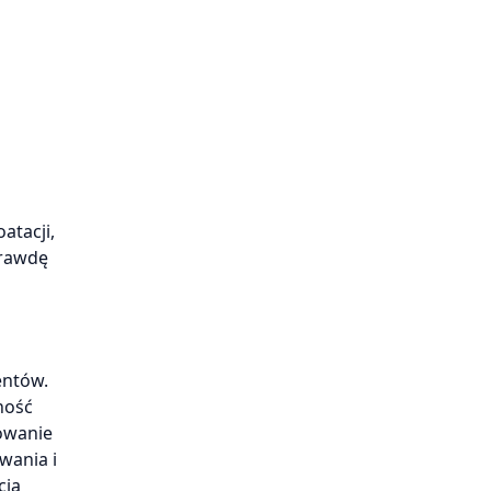
atacji,
prawdę
entów.
ność
owanie
wania i
cją