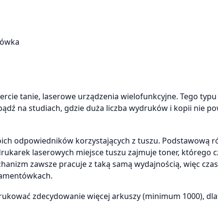
rówka
rcie tanie, laserowe urządzenia wielofunkcyjne. Tego typu
dź na studiach, gdzie duża liczba wydruków i kopii nie p
oich odpowiedników korzystających z tuszu. Podstawową ró
ukarek laserowych miejsce tuszu zajmuje toner, którego c
chanizm zawsze pracuje z taką samą wydajnością, więc cza
tramentówkach.
drukować zdecydowanie więcej arkuszy (minimum 1000), dl