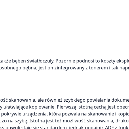
akże bęben światłoczuły. Pozornie podnosi to koszty eksplo
 ma osobnego bębna, jest on zintegrowany z tonerem i tak na
liwość skanowania, ale również szybkiego powielania dokum
 ułatwiające kopiowanie. Pierwszą istotną cechą jest obec
 pokrywie urządzenia, która pozwala na skanowanie i kopi
czo na szybę. Istotna jest też możliwość skanowania, druko
powoli staje się standardem, jednak podajnik ADF z funk