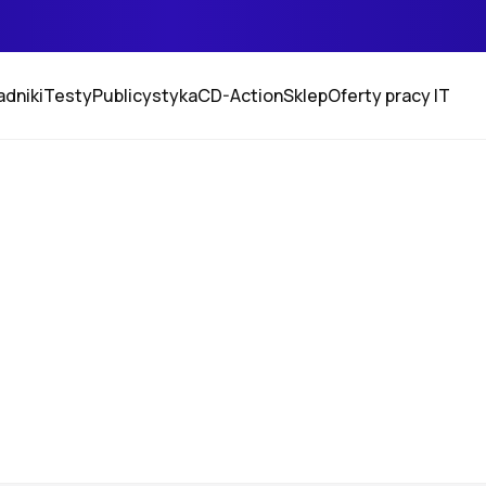
adniki
Testy
Publicystyka
CD-Action
Sklep
Oferty pracy IT