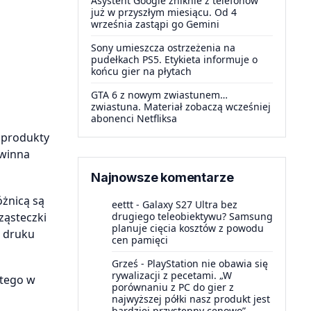
Asystent Google zniknie z telefonów
już w przyszłym miesiącu. Od 4
września zastąpi go Gemini
Sony umieszcza ostrzeżenia na
pudełkach PS5. Etykieta informuje o
końcu gier na płytach
GTA 6 z nowym zwiastunem…
zwiastuna. Materiał zobaczą wcześniej
abonenci Netfliksa
 produkty
owinna
Najnowsze komentarze
żnicą są
eettt
-
Galaxy S27 Ultra bez
ząsteczki
drugiego teleobiektywu? Samsung
planuje cięcia kosztów z powodu
s druku
cen pamięci
Grześ
-
PlayStation nie obawia się
rywalizacji z pecetami. „W
atego w
porównaniu z PC do gier z
najwyższej półki nasz produkt jest
bardziej przystępny cenowo”