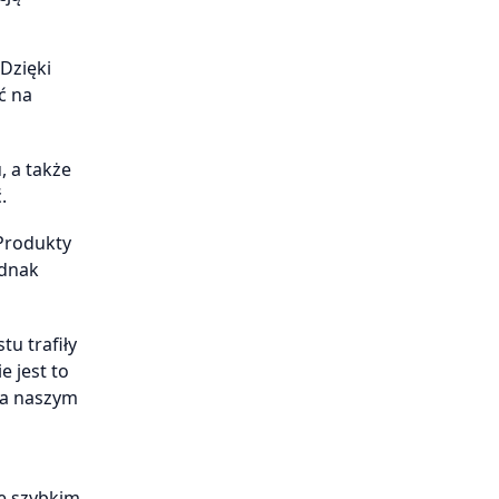
Dzięki
ć na
 a także
.
 Produkty
ednak
u trafiły
e jest to
ra naszym
że szybkim