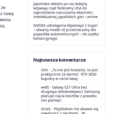
Japońskie władze po raz kolejny
 że
wzywają rząd federalny USA do
zaprzestania naruszania własności
sz nowy
intelektualnej japońskich gier i anime
łania.
za,
NVIDIA udostępnia Alpamayo 2 Super
– otwarty model AI przeznaczony dla
pojazdów autonomicznych – do użytku
komercyjnego
Najnowsze komentarze
Olin
-
„To nie jest kradzież, to jest
praktycznie za darmo”. RTX 3050
kupiony w cenie kawy
eettt
-
Galaxy S27 Ultra bez
drugiego teleobiektywu? Samsung
planuje cięcia kosztów z powodu
cen pamięci
Grześ
-
PlayStation nie obawia się
rywalizacji z pecetami. „W