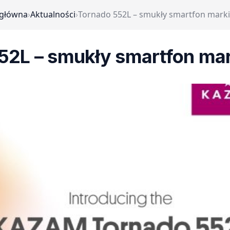
 główna
›
Aktualności
›
Tornado 552L – smukły smartfon mark
52L – smukły smartfon m