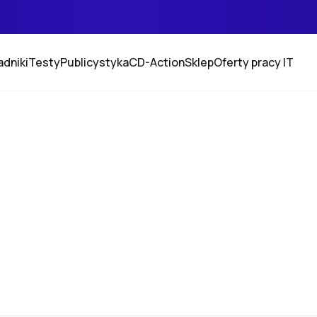
adniki
Testy
Publicystyka
CD-Action
Sklep
Oferty pracy IT