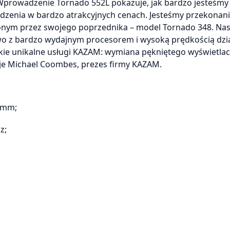
 Wprowadzenie Tornado 552L pokazuje, jak bardzo jesteśmy
ądzenia w bardzo atrakcyjnych cenach. Jesteśmy przekonani
ym przez swojego poprzednika – model Tornado 348. Na
two z bardzo wydajnym procesorem i wysoką prędkością dzia
kie unikalne usługi KAZAM: wymiana pękniętego wyświetlac
je Michael Coombes, prezes firmy KAZAM.
5 mm;
z;