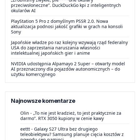
przeciwsłoneczne”. DuckDuckGo kpi z inteligentnych
okularów AI
PlayStation 5 Pro z domyślnym PSSR 2.0. Nowa
aktualizacja podnosi jakość grafiki w grach na konsoli
Sony
Japońskie władze po raz kolejny wzywają rząd federalny
USA do zaprzestania naruszania własności
intelektualnej japońskich gier i anime
NVIDIA udostępnia Alpamayo 2 Super – otwarty model
AI przeznaczony dla pojazdów autonomicznych – do
użytku komercyjnego
Najnowsze komentarze
Olin
-
„To nie jest kradzież, to jest praktycznie za
darmo”. RTX 3050 kupiony w cenie kawy
eettt
-
Galaxy S27 Ultra bez drugiego
teleobiektywu? Samsung planuje cięcia kosztów z
powodu cen pamięci