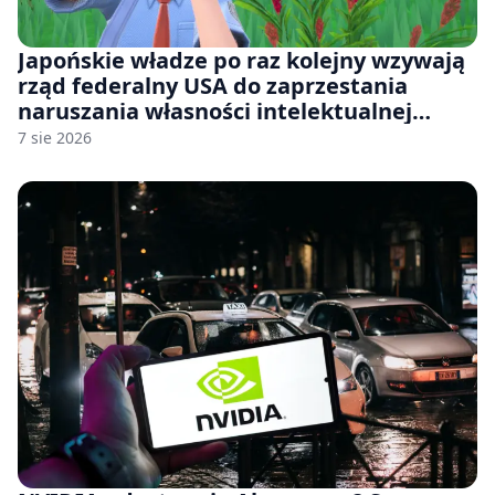
Japońskie władze po raz kolejny wzywają
rząd federalny USA do zaprzestania
naruszania własności intelektualnej
japońskich gier i anime
7 sie 2026