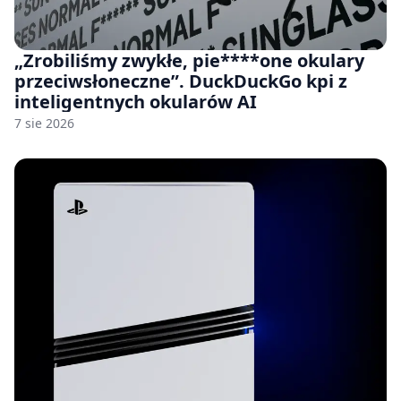
„Zrobiliśmy zwykłe, pie****one okulary
przeciwsłoneczne”. DuckDuckGo kpi z
inteligentnych okularów AI
7 sie 2026