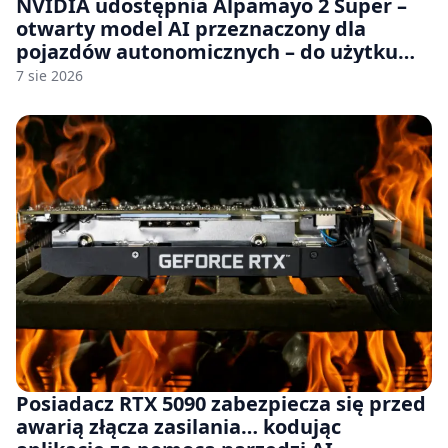
NVIDIA udostępnia Alpamayo 2 Super –
otwarty model AI przeznaczony dla
pojazdów autonomicznych – do użytku
komercyjnego
7 sie 2026
Posiadacz RTX 5090 zabezpiecza się przed
awarią złącza zasilania… kodując