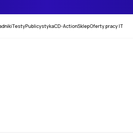
adniki
Testy
Publicystyka
CD-Action
Sklep
Oferty pracy IT