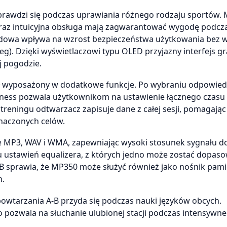
prawdzi się podczas uprawiania różnego rodzaju sportów. 
oraz intuicyjna obsługa mają zagwarantować wygodę podcz
dowa wpływa na wzrost bezpieczeństwa użytkowania bez 
eg). Dzięki wyświetlaczowi typu OLED przyjazny interfejs gr
j pogodzie.
ał wyposażony w dodatkowe funkcje. Po wybraniu odpowie
fitness pozwala użytkownikom na ustawienie łącznego czasu
iu treningu odtwarzacz zapisuje dane z całej sesji, pomagając
naczonych celów.
e MP3, WAV i WMA, zapewniając wysoki stosunek sygnału d
 ustawień equalizera, z których jedno może zostać dopas
 sprawia, że MP350 może służyć również jako nośnik pami
h.
powtarzania A-B przyda się podczas nauki języków obcych.
 pozwala na słuchanie ulubionej stacji podczas intensywn