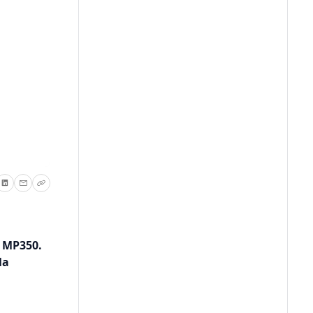
 MP350.
la