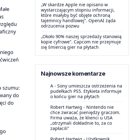
„W skardze Apple nie opisano w
Małe
wystarczającym stopniu informacji,
które miałyby być objęte ochroną
as
tajemnicy handlowej”. OpenAI żąda
względu
odrzucenia pozwu
aficzny
„Około 90% naszej sprzedaży stanowią
kopie cyfrowe”. Capcom nie przejmuje
się śmiercią gier na płytach
dniego
 ćwiczeń
Najnowsze komentarze
A
-
Sony umieszcza ostrzeżenia na
o szumu:
pudełkach PS5. Etykieta informuje
owany do
o końcu gier na płytach
ęci do
Robert Hartwig
-
Nintendo nie
chce zwracać pieniędzy graczom.
Firma uważa, że klienci u USA
„otrzymali dokładnie to, za co
zapłacili”
ego
Robert Hartwig
-
Użytkownik