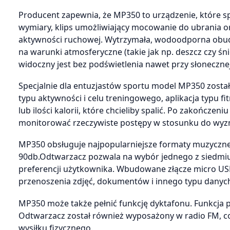
Producent zapewnia, że MP350 to urządzenie, które s
wymiary, klips umożliwiający mocowanie do ubrania 
aktywności ruchowej. Wytrzymała, wodoodporna obu
na warunki atmosferyczne (takie jak np. deszcz czy śni
widoczny jest bez podświetlenia nawet przy słoneczne
Specjalnie dla entuzjastów sportu model MP350 zost
typu aktywności i celu treningowego, aplikacja typu 
lub ilości kalorii, które chcieliby spalić. Po zakończen
monitorować rzeczywiste postępy w stosunku do wyz
MP350 obsługuje najpopularniejsze formaty muzyczn
90db.Odtwarzacz pozwala na wybór jednego z siedmiu
preferencji użytkownika. Wbudowane złącze micro USB
przenoszenia zdjęć, dokumentów i innego typu danyc
MP350 może także pełnić funkcję dyktafonu. Funkcja 
Odtwarzacz został również wyposażony w radio FM, co
wysiłku fizycznego.