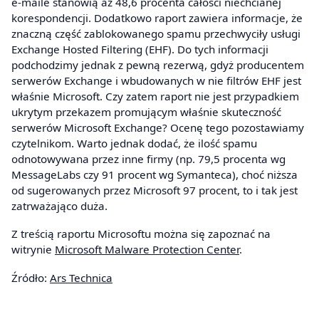
e-maile stanowią aż 48,6 procenta całości niechcianej
korespondencji. Dodatkowo raport zawiera informacje, że
znaczną część zablokowanego spamu przechwyciły usługi
Exchange Hosted Filtering (EHF). Do tych informacji
podchodzimy jednak z pewną rezerwą, gdyż producentem
serwerów Exchange i wbudowanych w nie filtrów EHF jest
właśnie Microsoft. Czy zatem raport nie jest przypadkiem
ukrytym przekazem promującym właśnie skuteczność
serwerów Microsoft Exchange? Ocenę tego pozostawiamy
czytelnikom. Warto jednak dodać, że ilość spamu
odnotowywana przez inne firmy (np. 79,5 procenta wg
MessageLabs czy 91 procent wg Symanteca), choć niższa
od sugerowanych przez Microsoft 97 procent, to i tak jest
zatrważająco duża.
Z treścią raportu Microsoftu można się zapoznać na
witrynie
Microsoft Malware Protection Center
.
Źródło:
Ars Technica