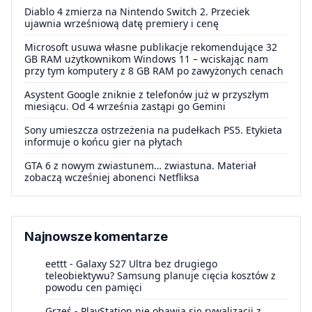
Diablo 4 zmierza na Nintendo Switch 2. Przeciek
ujawnia wrześniową datę premiery i cenę
Microsoft usuwa własne publikacje rekomendujące 32
GB RAM użytkownikom Windows 11 – wciskając nam
przy tym komputery z 8 GB RAM po zawyżonych cenach
Asystent Google zniknie z telefonów już w przyszłym
miesiącu. Od 4 września zastąpi go Gemini
Sony umieszcza ostrzeżenia na pudełkach PS5. Etykieta
informuje o końcu gier na płytach
GTA 6 z nowym zwiastunem… zwiastuna. Materiał
zobaczą wcześniej abonenci Netfliksa
Najnowsze komentarze
eettt
-
Galaxy S27 Ultra bez drugiego
teleobiektywu? Samsung planuje cięcia kosztów z
powodu cen pamięci
Grześ
-
PlayStation nie obawia się rywalizacji z