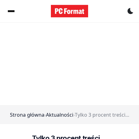
Pr
Strona główna
›
Aktualności
›
Tylko 3 procent treści…
Tylko 3 procent treści…