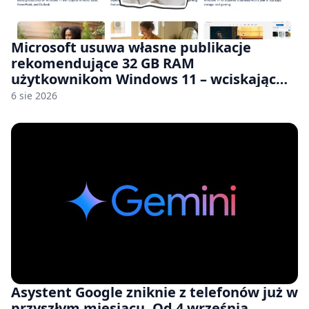
Microsoft usuwa własne publikacje
rekomendujące 32 GB RAM
użytkownikom Windows 11 – wciskając
nam przy tym komputery z 8 GB RAM po
6 sie 2026
zawyżonych cenach
Asystent Google zniknie z telefonów już w
przyszłym miesiącu. Od 4 września