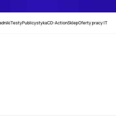
adniki
Testy
Publicystyka
CD-Action
Sklep
Oferty pracy IT