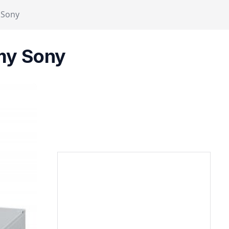
 Sony
my Sony