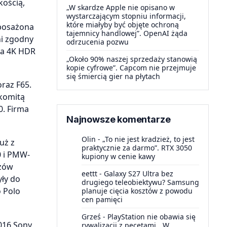
kością,
„W skardze Apple nie opisano w
wystarczającym stopniu informacji,
które miałyby być objęte ochroną
yposażona
tajemnicy handlowej”. OpenAI żąda
ni zgodny
odrzucenia pozwu
ia 4K HDR
„Około 90% naszej sprzedaży stanowią
kopie cyfrowe”. Capcom nie przejmuje
się śmiercią gier na płytach
raz F65.
akomitą
0. Firma
Najnowsze komentarze
Olin
-
„To nie jest kradzież, to jest
uż z
praktycznie za darmo”. RTX 3050
0 i PMW-
kupiony w cenie kawy
czów
eettt
-
Galaxy S27 Ultra bez
yły do
drugiego teleobiektywu? Samsung
 Polo
planuje cięcia kosztów z powodu
cen pamięci
Grześ
-
PlayStation nie obawia się
2016 Sony
rywalizacji z pecetami. „W