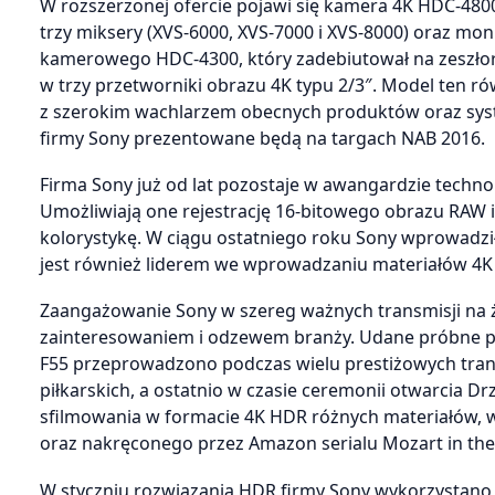
W rozszerzonej ofercie pojawi się kamera 4K HDC-4800 
trzy miksery (XVS-6000, XVS-7000 i XVS-8000) oraz m
kamerowego HDC-4300, który zadebiutował na zeszło
w trzy przetworniki obrazu 4K typu 2/3″. Model ten r
z szerokim wachlarzem obecnych produktów oraz syst
firmy Sony prezentowane będą na targach NAB 2016.
Firma Sony już od lat pozostaje w awangardzie techno
Umożliwiają one rejestrację 16-bitowego obrazu RAW i
kolorystykę. W ciągu ostatniego roku Sony wprowadz
jest również liderem we wprowadzaniu materiałów 4K i
Zaangażowanie Sony w szereg ważnych transmisji na ż
zainteresowaniem i odzewem branży. Udane próbne p
F55 przeprowadzono podczas wielu prestiżowych tra
piłkarskich, a ostatnio w czasie ceremonii otwarcia Dr
sfilmowania w formacie 4K HDR różnych materiałów, 
oraz nakręconego przez Amazon serialu Mozart in the 
W styczniu rozwiązania HDR firmy Sony wykorzystano do