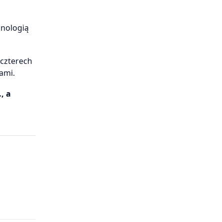
hnologią
 czterech
ami.
, a