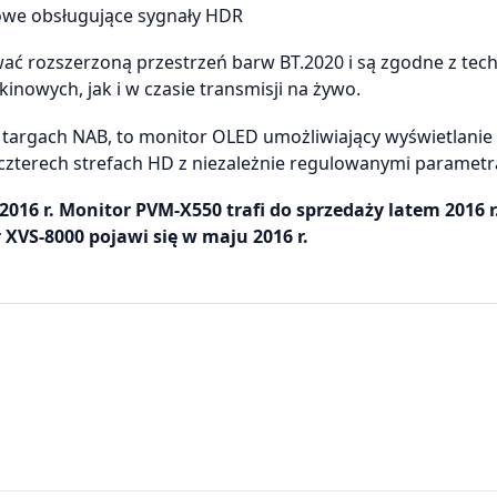
towe obsługujące sygnały HDR
ać rozszerzoną przestrzeń barw BT.2020 i są zgodne z tec
nowych, jak i w czasie transmisji na żywo.
targach NAB, to monitor OLED umożliwiający wyświetlanie
czterech strefach HD z niezależnie regulowanymi parametr
16 r. Monitor PVM-X550 trafi do sprzedaży latem 2016 r.
r XVS-8000 pojawi się w maju 2016 r.