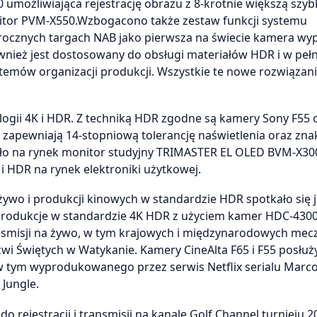
umożliwiająca rejestrację obrazu z 8-krotnie większą szyb
onitor PVM-X550.Wzbogacono także zestaw funkcji systemu
rocznych targach NAB jako pierwsza na świecie kamera w
ównież jest dostosowany do obsługi materiałów HDR i w peł
emów organizacji produkcji. Wszystkie te nowe rozwiązan
logii 4K i HDR. Z techniką HDR zgodne są kamery Sony F55 o
 zapewniają 14-stopniową tolerancję naświetlenia oraz zn
iło na rynek monitor studyjny TRIMASTER EL OLED BVM-X30
 HDR na rynek elektroniki użytkowej.
ywo i produkcji kinowych w standardzie HDR spotkało się j
rodukcje w standardzie 4K HDR z użyciem kamer HDC-430
nsmisji na żywo, w tym krajowych i międzynarodowych me
zwi Świętych w Watykanie. Kamery CineAlta F65 i F55 posłuż
w tym wyprodukowanego przez serwis Netflix serialu Marco
Jungle.
 rejestracji i transmisji na kanale Golf Channel turnieju 