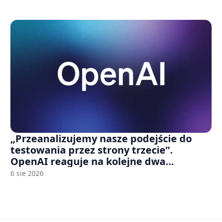
„Przeanalizujemy nasze podejście do
testowania przez strony trzecie”.
OpenAI reaguje na kolejne dwa
incydenty z udziałem autorskich modeli
6 sie 2026