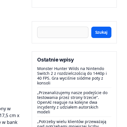
Szukaj
Ostatnie wpisy
Monster Hunter Wilds na Nintendo
Switch 2 z rozdzielczością do 1440p i
40 FPS. Gra wyciśnie siódme poty z
konsoli
„Przeanalizujemy nasze podejście do
testowania przez strony trzecie”.
OpenAI reaguje na kolejne dwa
incydenty z udziałem autorskich
ony w
modeli
17,5 cm x
„Potrzeby wielu klientów przeważają
e w bank
nad potrzebami mniejszej liczby