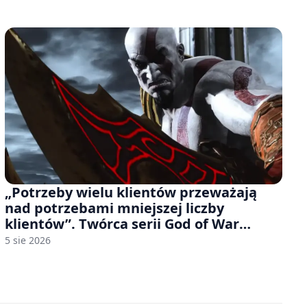
„Potrzeby wielu klientów przeważają
nad potrzebami mniejszej liczby
klientów”. Twórca serii God of War
sugeruje, że rozumie, dlaczego Sony
5 sie 2026
rezygnuje z gier na płytach