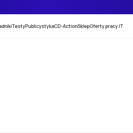
adniki
Testy
Publicystyka
CD-Action
Sklep
Oferty pracy IT