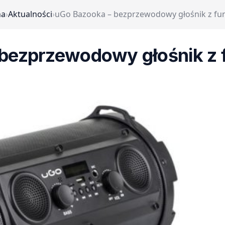
na
›
Aktualności
›
uGo Bazooka – bezprzewodowy głośnik z fu
bezprzewodowy głośnik z 