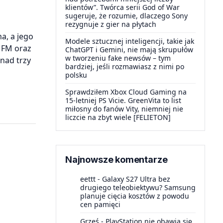
klientów”. Twórca serii God of War
sugeruje, że rozumie, dlaczego Sony
rezygnuje z gier na płytach
a, a jego
Modele sztucznej inteligencji, takie jak
 FM oraz
ChatGPT i Gemini, nie mają skrupułów
w tworzeniu fake newsów – tym
nad trzy
bardziej, jeśli rozmawiasz z nimi po
polsku
Sprawdziłem Xbox Cloud Gaming na
15-letniej PS Vicie. GreenVita to list
miłosny do fanów Vity, niemniej nie
liczcie na zbyt wiele [FELIETON]
Najnowsze komentarze
eettt
-
Galaxy S27 Ultra bez
drugiego teleobiektywu? Samsung
planuje cięcia kosztów z powodu
cen pamięci
Grześ
-
PlayStation nie obawia się