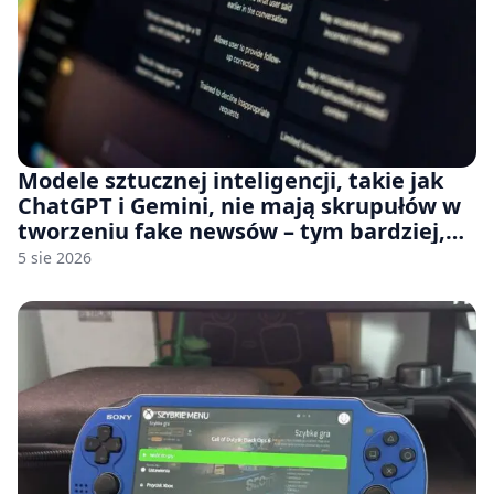
Modele sztucznej inteligencji, takie jak
ChatGPT i Gemini, nie mają skrupułów w
tworzeniu fake newsów – tym bardziej,
jeśli rozmawiasz z nimi po polsku
5 sie 2026