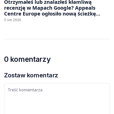
Otrzymałeś lub znalazłeś kłamliwą
recenzję w Mapach Google? Appeals
Centre Europe ogłosiło nową ścieżkę
odwoławczą dla firm i konsumentów
5 sie 2026
0 komentarzy
Zostaw komentarz