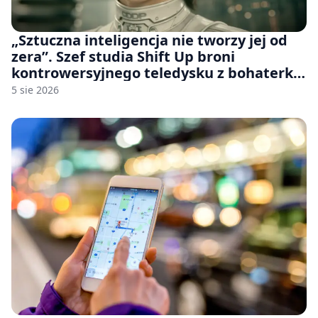
„Sztuczna inteligencja nie tworzy jej od
zera”. Szef studia Shift Up broni
kontrowersyjnego teledysku z bohaterką
Stellar Blade: Blood Rain
5 sie 2026