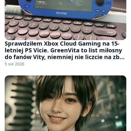
Sprawdziłem Xbox Cloud Gaming na 15-
letniej PS Vicie. GreenVita to list miłosny
do fanów Vity, niemniej nie liczcie na zbyt
wiele [FELIETON]
5 sie 2026