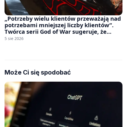
„Potrzeby wielu klientów przeważają nad
potrzebami mniejszej liczby klientów”.
Twórca serii God of War sugeruje, że
rozumie, dlaczego Sony rezygnuje z gier
5 sie 2026
na płytach
Może Ci się spodobać