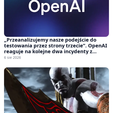
„Przeanalizujemy nasze podejście do
testowania przez strony trzecie”. OpenAI
reaguje na kolejne dwa incydenty z
udziałem autorskich modeli
6 sie 2026