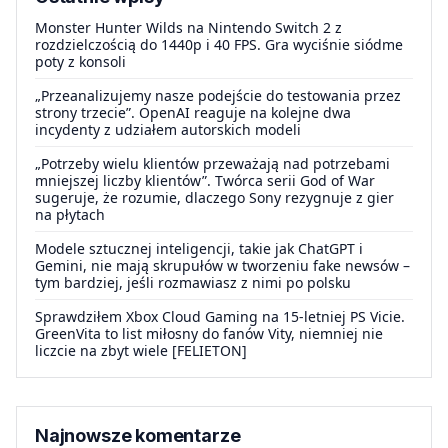
Monster Hunter Wilds na Nintendo Switch 2 z
rozdzielczością do 1440p i 40 FPS. Gra wyciśnie siódme
poty z konsoli
„Przeanalizujemy nasze podejście do testowania przez
strony trzecie”. OpenAI reaguje na kolejne dwa
incydenty z udziałem autorskich modeli
„Potrzeby wielu klientów przeważają nad potrzebami
mniejszej liczby klientów”. Twórca serii God of War
sugeruje, że rozumie, dlaczego Sony rezygnuje z gier
na płytach
Modele sztucznej inteligencji, takie jak ChatGPT i
Gemini, nie mają skrupułów w tworzeniu fake newsów –
tym bardziej, jeśli rozmawiasz z nimi po polsku
Sprawdziłem Xbox Cloud Gaming na 15-letniej PS Vicie.
GreenVita to list miłosny do fanów Vity, niemniej nie
liczcie na zbyt wiele [FELIETON]
Najnowsze komentarze