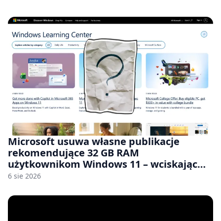
Microsoft usuwa własne publikacje
rekomendujące 32 GB RAM
użytkownikom Windows 11 – wciskając
nam przy tym komputery z 8 GB RAM po
6 sie 2026
zawyżonych cenach