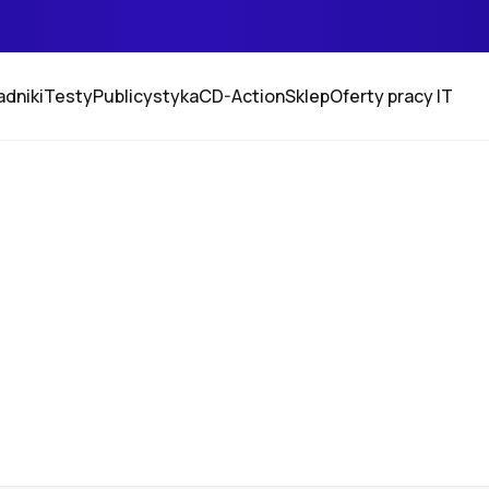
adniki
Testy
Publicystyka
CD-Action
Sklep
Oferty pracy IT