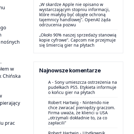
„W skardze Apple nie opisano w
emu
wystarczającym stopniu informacji,
które miałyby być objęte ochroną
tajemnicy handlowej”. OpenAI żąda
odrzucenia pozwu
ego
m
„Około 90% naszej sprzedaży stanowią
kopie cyfrowe”. Capcom nie przejmuje
t nośnych
się śmiercią gier na płytach
.
ałem w
Najnowsze komentarze
k Chińska
A
-
Sony umieszcza ostrzeżenia na
pudełkach PS5. Etykieta informuje
o końcu gier na płytach
w
Robert Hartwig
-
Nintendo nie
pierający
chce zwracać pieniędzy graczom.
Firma uważa, że klienci u USA
„otrzymali dokładnie to, za co
iu prac
zapłacili”
Robert Hartwig
-
Użytkownik