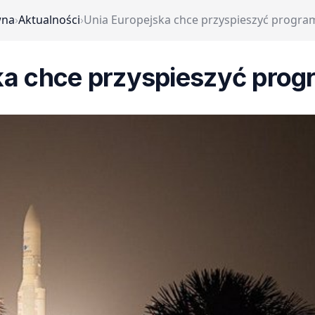
wna
›
Aktualności
›
Unia Europejska chce przyspieszyć progra
ka chce przyspieszyć pro