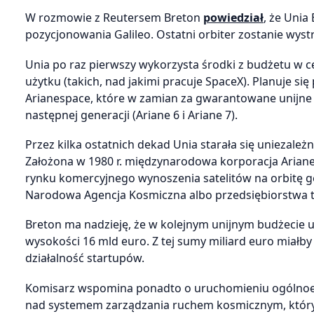
W rozmowie z Reutersem Breton
powiedział
, że Unia
pozycjonowania Galileo. Ostatni orbiter zostanie wystr
Unia po raz pierwszy wykorzysta środki z budżetu w
użytku (takich, nad jakimi pracuje SpaceX). Planuje s
Arianespace, które w zamian za gwarantowane unijne 
następnej generacji (Ariane 6 i Ariane 7).
Przez kilka ostatnich dekad Unia starała się uniezależ
Założona w 1980 r. międzynarodowa korporacja Arian
rynku komercyjnego wynoszenia satelitów na orbitę ge
Narodowa Agencja Kosmiczna albo przedsiębiorstwa ta
Breton ma nadzieję, że w kolejnym unijnym budżecie
wysokości 16 mld euro. Z tej sumy miliard euro miałb
działalność startupów.
Komisarz wspomina ponadto o uruchomieniu ogólnoeuro
nad systemem zarządzania ruchem kosmicznym, który b