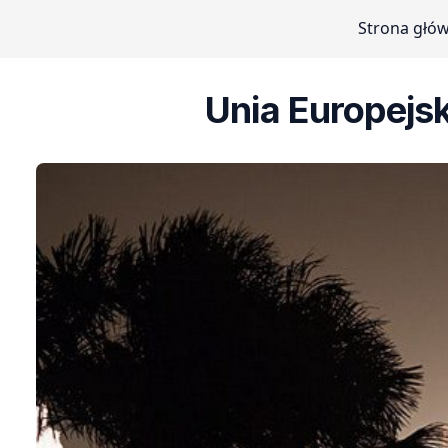
Strona głó
Unia Europejs