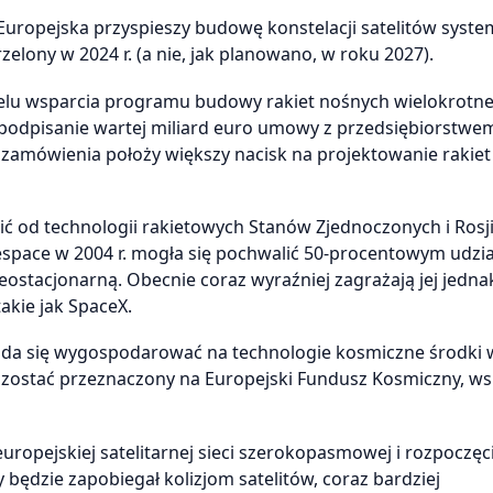
 Europejska przyspieszy budowę konstelacji satelitów syst
zelony w 2024 r. (a nie, jak planowano, w roku 2027).
 celu wsparcia programu budowy rakiet nośnych wielokrotn
ię podpisanie wartej miliard euro umowy z przedsiębiorstwe
zamówienia położy większy nacisk na projektowanie rakie
nić od technologii rakietowych Stanów Zjednoczonych i Rosji
espace w 2004 r. mogła się pochwalić 50-procentowym udzi
ostacjonarną. Obecnie coraz wyraźniej zagrażają jej jedna
kie jak SpaceX.
 uda się wygospodarować na technologie kosmiczne środki 
y zostać przeznaczony na Europejski Fundusz Kosmiczny, ws
pejskiej satelitarnej sieci szerokopasmowej i rozpoczęc
ędzie zapobiegał kolizjom satelitów, coraz bardziej