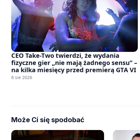
CEO Take-Two twierdzi, że wydania
fizyczne gier „nie mają żadnego sensu” –
na kilka miesięcy przed premierą GTA VI
8 sie 2026
Może Ci się spodobać