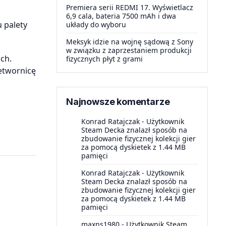
Premiera serii REDMI 17. Wyświetlacz
6,9 cala, bateria 7500 mAh i dwa
 palety
układy do wyboru
Meksyk idzie na wojnę sądową z Sony
w związku z zaprzestaniem produkcji
ch.
fizycznych płyt z grami
etwornicę
Najnowsze komentarze
Konrad Ratajczak
-
Użytkownik
Steam Decka znalazł sposób na
zbudowanie fizycznej kolekcji gier
za pomocą dyskietek z 1.44 MB
pamięci
Konrad Ratajczak
-
Użytkownik
Steam Decka znalazł sposób na
zbudowanie fizycznej kolekcji gier
za pomocą dyskietek z 1.44 MB
pamięci
maxns1980
-
Użytkownik Steam