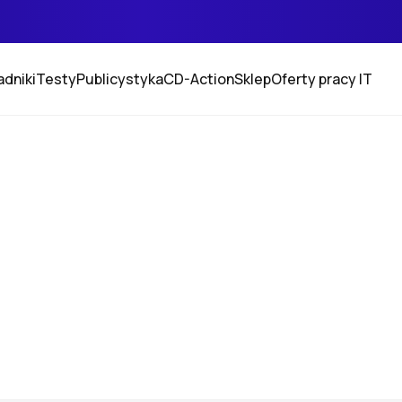
adniki
Testy
Publicystyka
CD-Action
Sklep
Oferty pracy IT