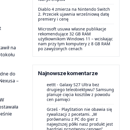
Diablo 4 zmierza na Nintendo Switch
2. Przeciek ujawnia wrześniową datę
premiery i cenę
t
Microsoft usuwa własne publikacje
rekomendujące 32 GB RAM
użytkownikom Windows 11 – wciskając
nam przy tym komputery z 8 GB RAM
tawił na
po zawyżonych cenach
otokołu
Najnowsze komentarze
ędne do
Nexusa –
eettt
-
Galaxy S27 Ultra bez
drugiego teleobiektywu? Samsung
planuje cięcia kosztów z powodu
cen pamięci
WW
zostawała
Grześ
-
PlayStation nie obawia się
ześnie
rywalizacji z pecetami. „W
porównaniu z PC do gier z
najwyższej półki nasz produkt jest
bardziej przystępny cenowo”