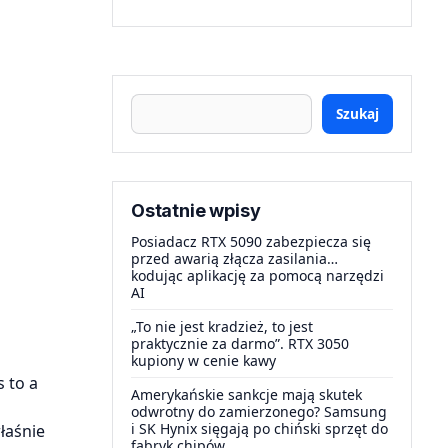
Szukaj
Ostatnie wpisy
Posiadacz RTX 5090 zabezpiecza się
przed awarią złącza zasilania…
kodując aplikację za pomocą narzędzi
AI
„To nie jest kradzież, to jest
praktycznie za darmo”. RTX 3050
kupiony w cenie kawy
 to a
Amerykańskie sankcje mają skutek
odwrotny do zamierzonego? Samsung
i SK Hynix sięgają po chiński sprzęt do
łaśnie
fabryk chipów