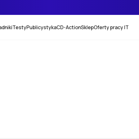
adniki
Testy
Publicystyka
CD-Action
Sklep
Oferty pracy IT