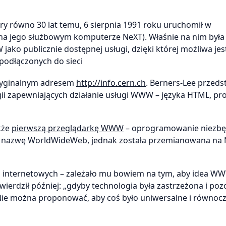
ry równo 30 lat temu, 6 sierpnia 1991 roku uruchomił w
na jego służbowym komputerze NeXT). Właśnie na nim była
ako publicznie dostępnej usługi, dzięki której możliwa jes
odłączonych do sieci
oryginalnym adresem
http://info.cern.ch
. Berners-Lee przeds
gii zapewniających działanie usługi WWW – języka HTML, pr
kże
pierwszą przeglądarkę WWW
– oprogramowanie niezb
wo nazwę WorldWideWeb, jednak została przemianowana na 
ii internetowych – zależało mu bowiem na tym, aby idea W
Stwierdził później: „gdyby technologia była zastrzeżona i po
 Nie można proponować, aby coś było uniwersalne i równoc