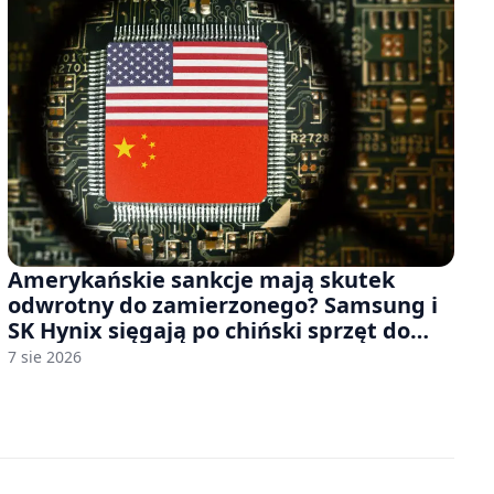
Amerykańskie sankcje mają skutek
odwrotny do zamierzonego? Samsung i
SK Hynix sięgają po chiński sprzęt do
fabryk chipów
7 sie 2026