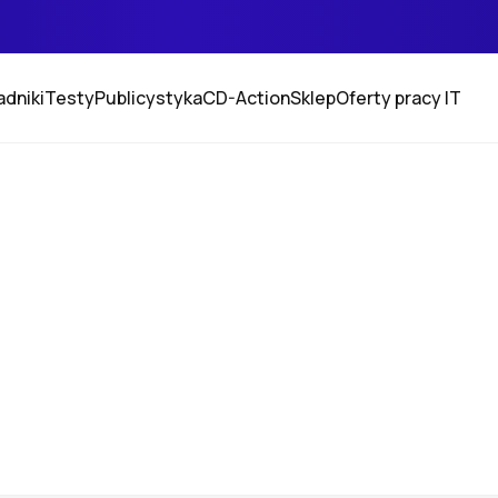
adniki
Testy
Publicystyka
CD-Action
Sklep
Oferty pracy IT