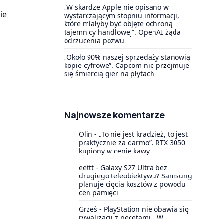
„W skardze Apple nie opisano w
ie
wystarczającym stopniu informacji,
które miałyby być objęte ochroną
tajemnicy handlowej”. OpenAI żąda
odrzucenia pozwu
„Około 90% naszej sprzedaży stanowią
kopie cyfrowe”. Capcom nie przejmuje
się śmiercią gier na płytach
Najnowsze komentarze
Olin
-
„To nie jest kradzież, to jest
praktycznie za darmo”. RTX 3050
kupiony w cenie kawy
eettt
-
Galaxy S27 Ultra bez
drugiego teleobiektywu? Samsung
planuje cięcia kosztów z powodu
cen pamięci
Grześ
-
PlayStation nie obawia się
rywalizacji z pecetami. „W