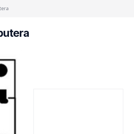
tera
putera