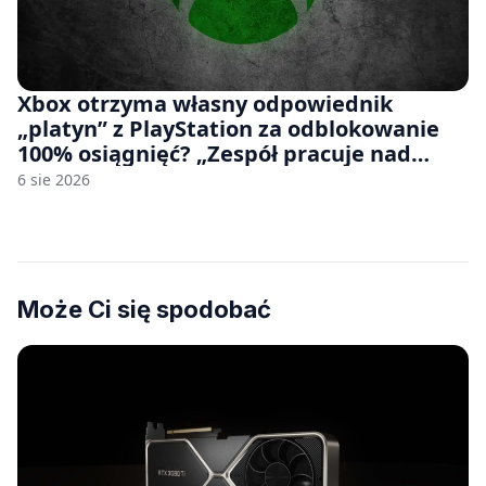
Xbox otrzyma własny odpowiednik
„platyn” z PlayStation za odblokowanie
100% osiągnięć? „Zespół pracuje nad
czymś, co ma się pojawić jeszcze w tym
6 sie 2026
roku”
Może Ci się spodobać