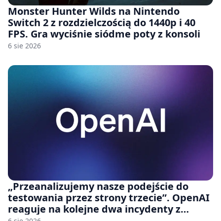
Monster Hunter Wilds na Nintendo
Switch 2 z rozdzielczością do 1440p i 40
FPS. Gra wyciśnie siódme poty z konsoli
6 sie 2026
„Przeanalizujemy nasze podejście do
testowania przez strony trzecie”. OpenAI
reaguje na kolejne dwa incydenty z
udziałem autorskich modeli
6 sie 2026