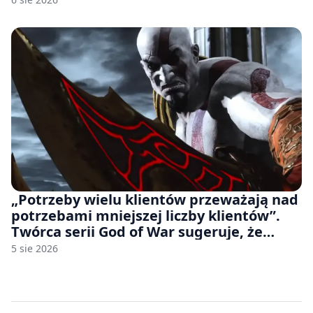
„Potrzeby wielu klientów przeważają nad
potrzebami mniejszej liczby klientów”.
Twórca serii God of War sugeruje, że
rozumie, dlaczego Sony rezygnuje z gier
5 sie 2026
na płytach