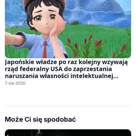
Japońskie władze po raz kolejny wzywają
rząd federalny USA do zaprzestania
naruszania własności intelektualnej
japońskich gier i anime
7 sie 2026
Może Ci się spodobać