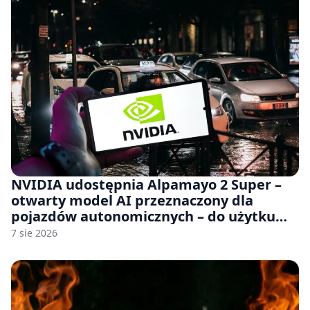
NVIDIA udostępnia Alpamayo 2 Super –
otwarty model AI przeznaczony dla
pojazdów autonomicznych – do użytku
komercyjnego
7 sie 2026