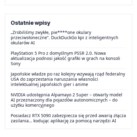
Ostatnie wpisy
„Zrobiliśmy zwykłe, pie****one okulary
przeciwsłoneczne”. DuckDuckGo kpi z inteligentnych
okularów AI
PlayStation 5 Pro z domyślnym PSSR 2.0. Nowa
aktualizacja podnosi jakość grafiki w grach na konsoli
Sony
Japońskie władze po raz kolejny wzywają rząd federalny
USA do zaprzestania naruszania własności
intelektualnej japońskich gier i anime
NVIDIA udostępnia Alpamayo 2 Super – otwarty model
AI przeznaczony dla pojazdów autonomicznych – do
użytku komercyjnego
Posiadacz RTX 5090 zabezpiecza się przed awarią złącza
zasilania… kodując aplikację za pomocą narzędzi AI