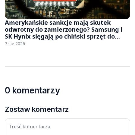
Amerykańskie sankcje mają skutek
odwrotny do zamierzonego? Samsung i
SK Hynix sięgają po chiński sprzęt do
fabryk chipów
7 sie 2026
0 komentarzy
Zostaw komentarz