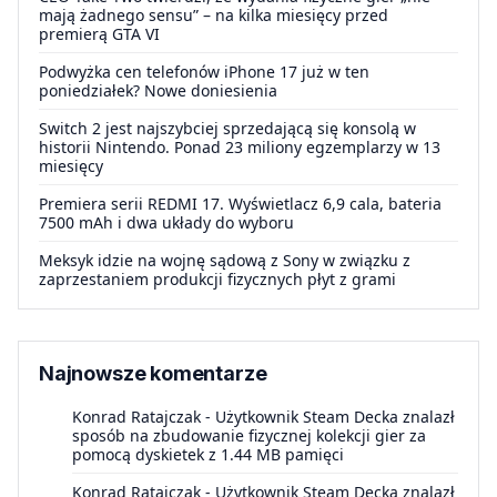
mają żadnego sensu” – na kilka miesięcy przed
premierą GTA VI
Podwyżka cen telefonów iPhone 17 już w ten
poniedziałek? Nowe doniesienia
Switch 2 jest najszybciej sprzedającą się konsolą w
historii Nintendo. Ponad 23 miliony egzemplarzy w 13
miesięcy
Premiera serii REDMI 17. Wyświetlacz 6,9 cala, bateria
7500 mAh i dwa układy do wyboru
Meksyk idzie na wojnę sądową z Sony w związku z
zaprzestaniem produkcji fizycznych płyt z grami
Najnowsze komentarze
Konrad Ratajczak
-
Użytkownik Steam Decka znalazł
sposób na zbudowanie fizycznej kolekcji gier za
pomocą dyskietek z 1.44 MB pamięci
Konrad Ratajczak
-
Użytkownik Steam Decka znalazł