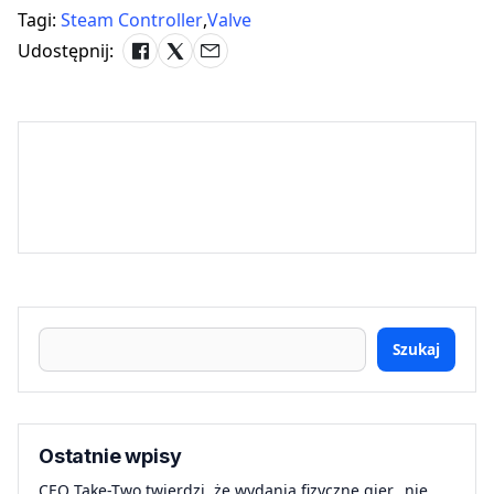
Tagi:
Steam Controller
,
Valve
Udostępnij:
Szukaj
Ostatnie wpisy
CEO Take-Two twierdzi, że wydania fizyczne gier „nie