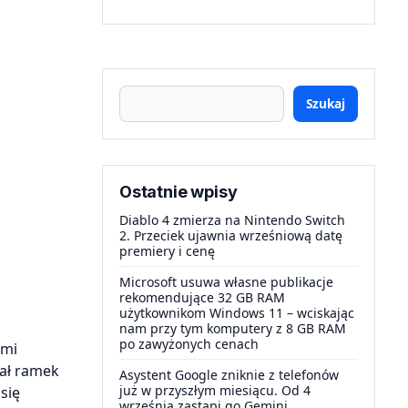
Szukaj
Ostatnie wpisy
Diablo 4 zmierza na Nintendo Switch
2. Przeciek ujawnia wrześniową datę
premiery i cenę
Microsoft usuwa własne publikacje
rekomendujące 32 GB RAM
użytkownikom Windows 11 – wciskając
nam przy tym komputery z 8 GB RAM
po zawyżonych cenach
ami
dał ramek
Asystent Google zniknie z telefonów
już w przyszłym miesiącu. Od 4
się
września zastąpi go Gemini