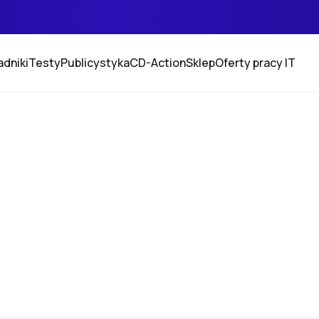
adniki
Testy
Publicystyka
CD-Action
Sklep
Oferty pracy IT