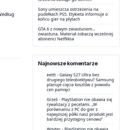
Sony umieszcza ostrzeżenia na
 Według
pudełkach PS5. Etykieta informuje o
końcu gier na płytach
GTA 6 z nowym zwiastunem…
zwiastuna. Materiał zobaczą wcześniej
abonenci Netfliksa
Najnowsze komentarze
eettt
-
Galaxy S27 Ultra bez
drugiego teleobiektywu? Samsung
planuje cięcia kosztów z powodu
cen pamięci
Grześ
-
PlayStation nie obawia się
rywalizacji z pecetami. „W
porównaniu z PC do gier z
najwyższej półki nasz produkt jest
bardziej przystępny cenowo”
Woytec
-
PlayStation nie obawia