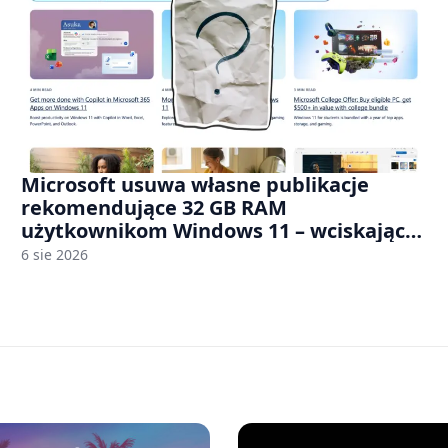
Microsoft usuwa własne publikacje
rekomendujące 32 GB RAM
użytkownikom Windows 11 – wciskając
nam przy tym komputery z 8 GB RAM po
6 sie 2026
zawyżonych cenach