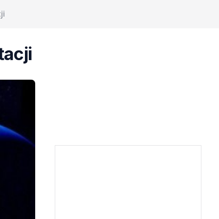
ji
acji