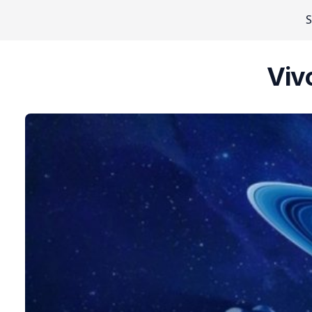
S
Viv