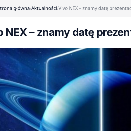
trona główna
›
Aktualności
›
Vivo NEX – znamy datę prezentac
o NEX – znamy datę prezent