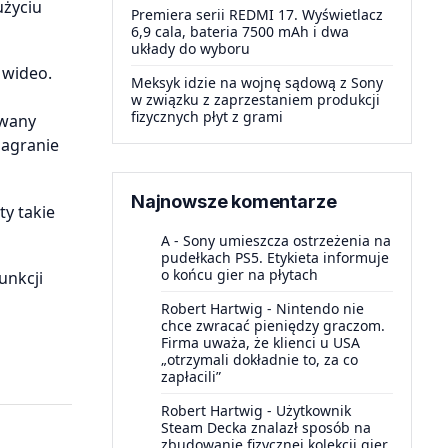
użyciu
Premiera serii REDMI 17. Wyświetlacz
6,9 cala, bateria 7500 mAh i dwa
układy do wyboru
 wideo.
Meksyk idzie na wojnę sądową z Sony
w związku z zaprzestaniem produkcji
fizycznych płyt z grami
owany
nagranie
Najnowsze komentarze
y takie
A
-
Sony umieszcza ostrzeżenia na
pudełkach PS5. Etykieta informuje
o końcu gier na płytach
unkcji
Robert Hartwig
-
Nintendo nie
chce zwracać pieniędzy graczom.
Firma uważa, że klienci u USA
„otrzymali dokładnie to, za co
zapłacili”
Robert Hartwig
-
Użytkownik
Steam Decka znalazł sposób na
zbudowanie fizycznej kolekcji gier