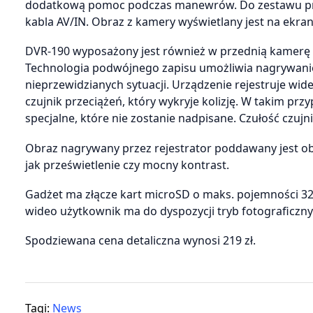
dodatkową pomoc podczas manewrów. Do zestawu produ
kabla AV/IN. Obraz z kamery wyświetlany jest na ekrani
DVR-190 wyposażony jest również w przednią kamerę 
Technologia podwójnego zapisu umożliwia nagrywanie 
nieprzewidzianych sytuacji. Urządzenie rejestruje wi
czujnik przeciążeń, który wykryje kolizję. W takim prz
specjalne, które nie zostanie nadpisane. Czułość czuj
Obraz nagrywany przez rejestrator poddawany jest o
jak prześwietlenie czy mocny kontrast.
Gadżet ma złącze kart microSD o maks. pojemności 32 
wideo użytkownik ma do dyspozycji tryb fotograficzn
Spodziewana cena detaliczna wynosi 219 zł.
Tagi:
News