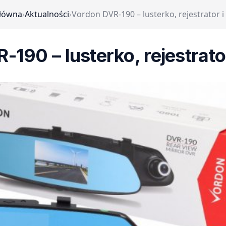
główna
›
Aktualności
›
Vordon DVR-190 – lusterko, rejestrator 
-190 – lusterko, rejestrato