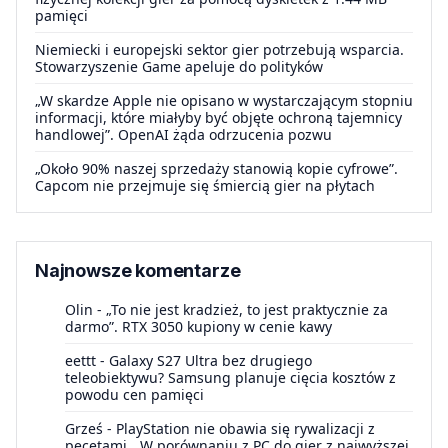
pamięci
Niemiecki i europejski sektor gier potrzebują wsparcia.
Stowarzyszenie Game apeluje do polityków
„W skardze Apple nie opisano w wystarczającym stopniu
informacji, które miałyby być objęte ochroną tajemnicy
handlowej”. OpenAI żąda odrzucenia pozwu
„Około 90% naszej sprzedaży stanowią kopie cyfrowe”.
Capcom nie przejmuje się śmiercią gier na płytach
Najnowsze komentarze
Olin
-
„To nie jest kradzież, to jest praktycznie za
darmo”. RTX 3050 kupiony w cenie kawy
eettt
-
Galaxy S27 Ultra bez drugiego
teleobiektywu? Samsung planuje cięcia kosztów z
powodu cen pamięci
Grześ
-
PlayStation nie obawia się rywalizacji z
pecetami. „W porównaniu z PC do gier z najwyższej