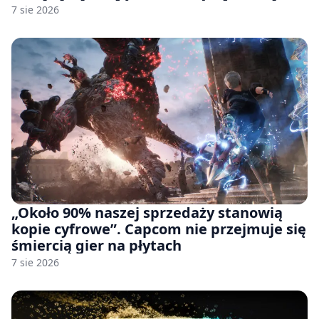
handlowej”. OpenAI żąda odrzucenia
7 sie 2026
pozwu
„Około 90% naszej sprzedaży stanowią
kopie cyfrowe”. Capcom nie przejmuje się
śmiercią gier na płytach
7 sie 2026