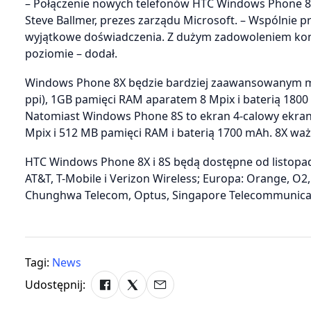
– Połączenie nowych telefonów HTC Windows Phone 8X 
Steve Ballmer, prezes zarządu Microsoft. – Wspólnie 
wyjątkowe doświadczenia. Z dużym zadowoleniem kon
poziomie – dodał.
Windows Phone 8X będzie bardziej zaawansowanym mod
ppi), 1GB pamięci RAM aparatem 8 Mpix i baterią 18
Natomiast Windows Phone 8S to ekran 4-calowy ekra
Mpix i 512 MB pamięci RAM i baterią 1700 mAh. 8X waż
HTC Windows Phone 8X i 8S będą dostępne od listopa
AT&T, T-Mobile i Verizon Wireless; Europa: Orange, O2,
Chunghwa Telecom, Optus, Singapore Telecommunicatio
Tagi:
News
Udostępnij: