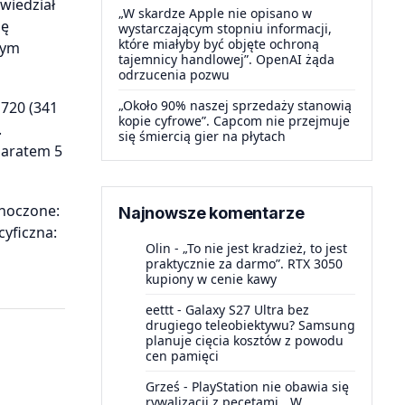
wiedział
„W skardze Apple nie opisano w
dę
wystarczającym stopniu informacji,
które miałyby być objęte ochroną
zym
tajemnicy handlowej”. OpenAI żąda
odrzucenia pozwu
„Około 90% naszej sprzedaży stanowią
720 (341
kopie cyfrowe”. Capcom nie przejmuje
.
się śmiercią gier na płytach
paratem 5
dnoczone:
Najnowsze komentarze
cyficzna:
Olin
-
„To nie jest kradzież, to jest
praktycznie za darmo”. RTX 3050
kupiony w cenie kawy
eettt
-
Galaxy S27 Ultra bez
drugiego teleobiektywu? Samsung
planuje cięcia kosztów z powodu
cen pamięci
Grześ
-
PlayStation nie obawia się
rywalizacji z pecetami. „W