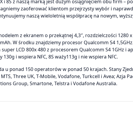
i 8S z naszą marką jest dużym osiągnięciem obu firm – po
pragniemy zaoferować klientom przejrzysty wybór i napraw
tynuujemy naszą wieloletnią współpracę na nowym, wyżs
elem z ekranem o przekątnej 4,3″, rozdzielczości 1280 x 
00 mAh. W środku znajdziemy procesor Qualcomm S4 1,5GHz
n super LCD 800x 480 z procesorem Qualcomm S4 1GHz i a
y 130g i wspiera NFC, 8S waży113g i nie wspiera NFC.
da u ponad 150 operatorów w ponad 50 krajach. Stany Zje
 MTS, Three UK, T-Mobile, Vodafone, Turkcell i Avea; Azja Pa
ns Group, Smartone, Telstra i Vodafone Australia.