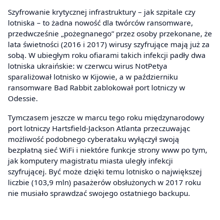
Szyfrowanie krytycznej infrastruktury – jak szpitale czy
lotniska – to żadna nowość dla twórców ransomware,
przedwcześnie „pożegnanego” przez osoby przekonane, że
lata świetności (2016 i 2017) wirusy szyfrujące mają już za
sobą. W ubiegłym roku ofiarami takich infekcji padły dwa
lotniska ukraińskie: w czerwcu wirus NotPetya
sparaliżował lotnisko w Kijowie, a w październiku
ransomware Bad Rabbit zablokował port lotniczy w
Odessie.
Tymczasem jeszcze w marcu tego roku międzynarodowy
port lotniczy Hartsfield-Jackson Atlanta przeczuwając
możliwość podobnego cyberataku wyłączył swoją
bezpłatną sieć WiFi i niektóre funkcje strony www po tym,
jak komputery magistratu miasta uległy infekcji
szyfrującej. Być może dzięki temu lotnisko o największej
liczbie (103,9 mln) pasażerów obsłużonych w 2017 roku
nie musiało sprawdzać swojego ostatniego backupu.