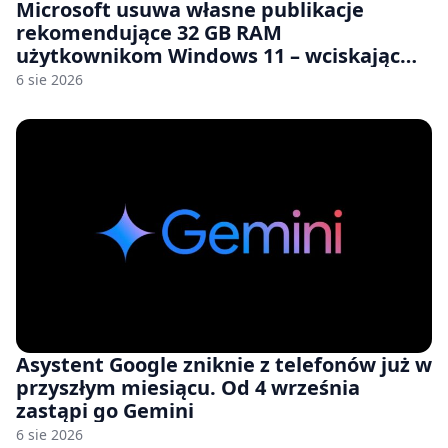
Microsoft usuwa własne publikacje
rekomendujące 32 GB RAM
użytkownikom Windows 11 – wciskając
nam przy tym komputery z 8 GB RAM po
6 sie 2026
zawyżonych cenach
Asystent Google zniknie z telefonów już w
przyszłym miesiącu. Od 4 września
zastąpi go Gemini
6 sie 2026