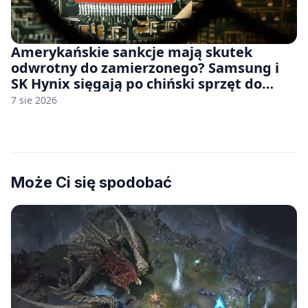
Amerykańskie sankcje mają skutek
odwrotny do zamierzonego? Samsung i
SK Hynix sięgają po chiński sprzęt do
fabryk chipów
7 sie 2026
Może Ci się spodobać