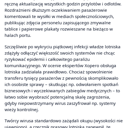
ręczną aktualizację wszystkich godzin przylotów i odlotów.
Rozdrażnieni dłuższym oczekiwaniem pasażerowie
komentowali te wysiłki w mediach społecznościowych,
publikując zdjęcia personelu zapisującego zmywalne
tablice i papierowe plakaty rozwieszane na bieżąco w
halach portu.
Szczęśliwie po wykryciu piątkowej infekcji władze lotniska
zdążyły odłączyć większość swoich systemów nie chcąc
ryzykować epidemii i całkowitego paraliżu
komunikacyjnego. W ocenie ekspertów Xopero obsługa
lotniska zadziałała prawidłowo. Chociaż spowolnienie
transferu tysięcy pasażerów z pewnością skomplikowało
ich osobiste sprawy – skutkując np. odwołaniem spotkań
biznesowych i wyczekiwanych zabiegów medycznych – to
łatwo sobie wyobrazić potencjalną skalę zagrożenia,
gdyby niepowstrzymany wirus zaszyfrował np. systemy
wieży kontrolnej.
Twórcy wirusa standardowo zażądali okupu (wysokości nie
ujawniono), a rzecznik prasowy lotniska zapewnił, że