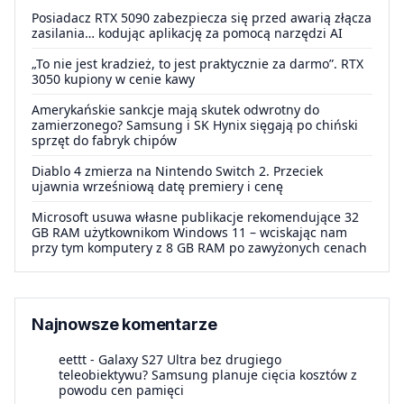
Posiadacz RTX 5090 zabezpiecza się przed awarią złącza
zasilania… kodując aplikację za pomocą narzędzi AI
„To nie jest kradzież, to jest praktycznie za darmo”. RTX
3050 kupiony w cenie kawy
Amerykańskie sankcje mają skutek odwrotny do
zamierzonego? Samsung i SK Hynix sięgają po chiński
sprzęt do fabryk chipów
Diablo 4 zmierza na Nintendo Switch 2. Przeciek
ujawnia wrześniową datę premiery i cenę
Microsoft usuwa własne publikacje rekomendujące 32
GB RAM użytkownikom Windows 11 – wciskając nam
przy tym komputery z 8 GB RAM po zawyżonych cenach
Najnowsze komentarze
eettt
-
Galaxy S27 Ultra bez drugiego
teleobiektywu? Samsung planuje cięcia kosztów z
powodu cen pamięci