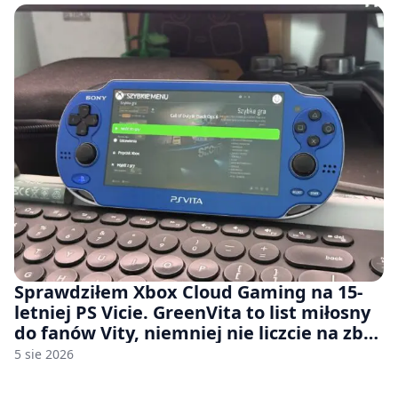
Sprawdziłem Xbox Cloud Gaming na 15-
letniej PS Vicie. GreenVita to list miłosny
do fanów Vity, niemniej nie liczcie na zbyt
wiele [FELIETON]
5 sie 2026