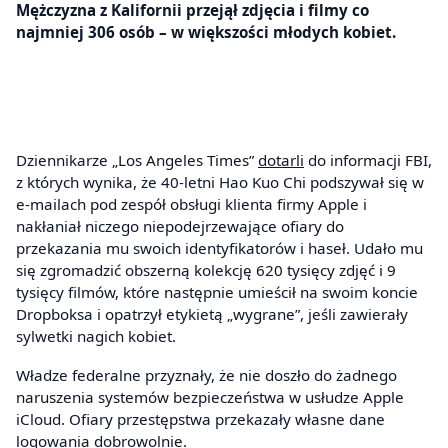
Mężczyzna z Kalifornii przejął zdjęcia i filmy co
najmniej 306 osób – w większości młodych kobiet.
Dziennikarze „Los Angeles Times”
dotarli
do informacji FBI,
z których wynika, że 40-letni Hao Kuo Chi podszywał się w
e-mailach pod zespół obsługi klienta firmy Apple i
nakłaniał niczego niepodejrzewające ofiary do
przekazania mu swoich identyfikatorów i haseł. Udało mu
się zgromadzić obszerną kolekcję 620 tysięcy zdjęć i 9
tysięcy filmów, które następnie umieścił na swoim koncie
Dropboksa i opatrzył etykietą „wygrane”, jeśli zawierały
sylwetki nagich kobiet.
Władze federalne przyznały, że nie doszło do żadnego
naruszenia systemów bezpieczeństwa w usłudze Apple
iCloud. Ofiary przestępstwa przekazały własne dane
logowania dobrowolnie.