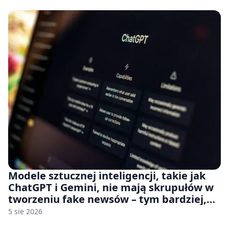
na płytach
Modele sztucznej inteligencji, takie jak
ChatGPT i Gemini, nie mają skrupułów w
tworzeniu fake newsów – tym bardziej,
jeśli rozmawiasz z nimi po polsku
5 sie 2026