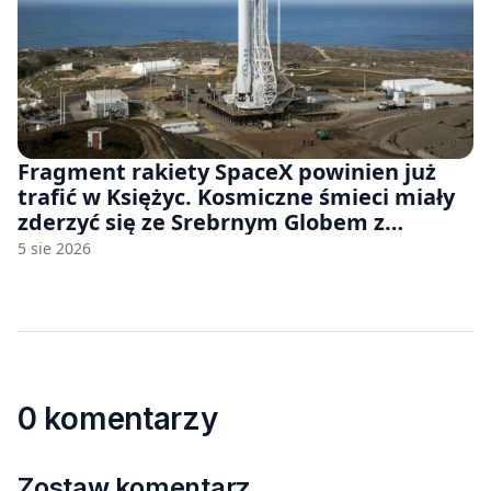
Fragment rakiety SpaceX powinien już
trafić w Księżyc. Kosmiczne śmieci miały
zderzyć się ze Srebrnym Globem z
prędkością 8690 km/h
5 sie 2026
0 komentarzy
Zostaw komentarz