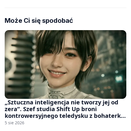
Może Ci się spodobać
„Sztuczna inteligencja nie tworzy jej od
zera”. Szef studia Shift Up broni
kontrowersyjnego teledysku z bohaterką
Stellar Blade: Blood Rain
5 sie 2026