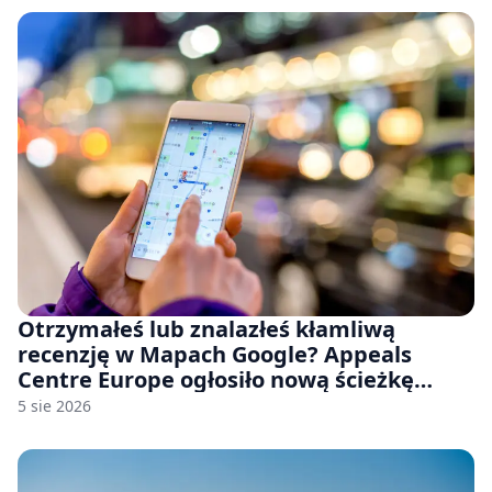
Otrzymałeś lub znalazłeś kłamliwą
recenzję w Mapach Google? Appeals
Centre Europe ogłosiło nową ścieżkę
odwoławczą dla firm i konsumentów
5 sie 2026