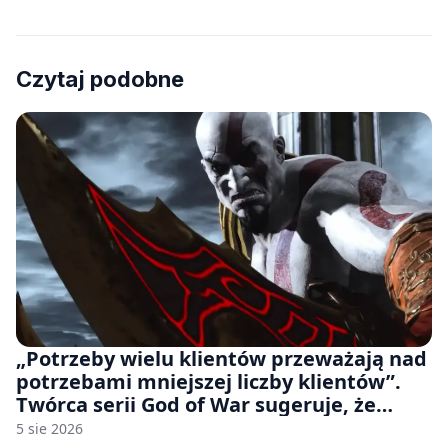
Czytaj podobne
„Potrzeby wielu klientów przeważają nad
potrzebami mniejszej liczby klientów”.
Twórca serii God of War sugeruje, że
rozumie, dlaczego Sony rezygnuje z gier
5 sie 2026