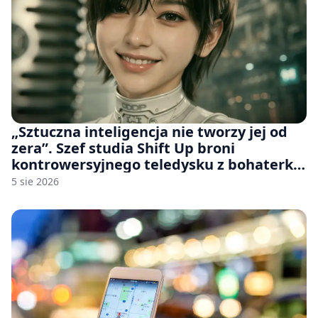
„Sztuczna inteligencja nie tworzy jej od
zera”. Szef studia Shift Up broni
kontrowersyjnego teledysku z bohaterką
Stellar Blade: Blood Rain
5 sie 2026