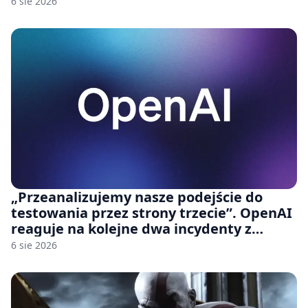
6 sie 2026
„Przeanalizujemy nasze podejście do
testowania przez strony trzecie”. OpenAI
reaguje na kolejne dwa incydenty z
udziałem autorskich modeli
6 sie 2026