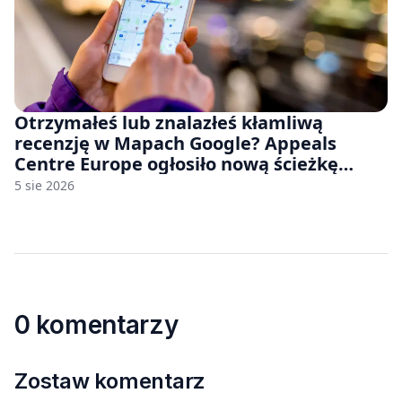
Otrzymałeś lub znalazłeś kłamliwą
recenzję w Mapach Google? Appeals
Centre Europe ogłosiło nową ścieżkę
odwoławczą dla firm i konsumentów
5 sie 2026
0 komentarzy
Zostaw komentarz