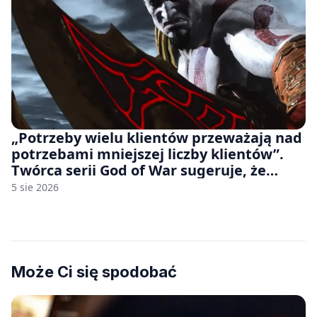
„Potrzeby wielu klientów przeważają nad
potrzebami mniejszej liczby klientów”.
Twórca serii God of War sugeruje, że
rozumie, dlaczego Sony rezygnuje z gier
5 sie 2026
na płytach
Może Ci się spodobać