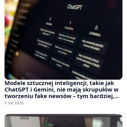
Modele sztucznej inteligencji, takie jak
ChatGPT i Gemini, nie mają skrupułów w
tworzeniu fake newsów – tym bardziej,
jeśli rozmawiasz z nimi po polsku
5 sie 2026