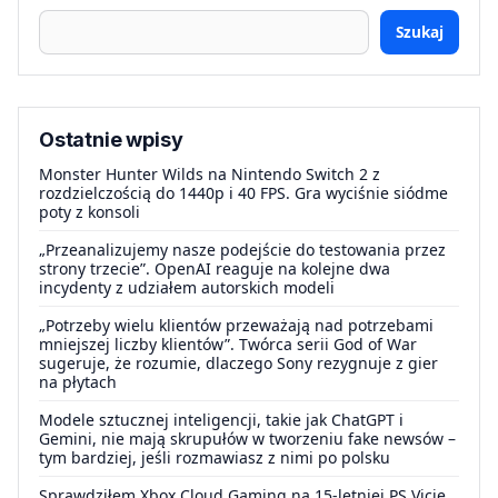
Szukaj
Ostatnie wpisy
Monster Hunter Wilds na Nintendo Switch 2 z
rozdzielczością do 1440p i 40 FPS. Gra wyciśnie siódme
poty z konsoli
„Przeanalizujemy nasze podejście do testowania przez
strony trzecie”. OpenAI reaguje na kolejne dwa
incydenty z udziałem autorskich modeli
„Potrzeby wielu klientów przeważają nad potrzebami
mniejszej liczby klientów”. Twórca serii God of War
sugeruje, że rozumie, dlaczego Sony rezygnuje z gier
na płytach
Modele sztucznej inteligencji, takie jak ChatGPT i
Gemini, nie mają skrupułów w tworzeniu fake newsów –
tym bardziej, jeśli rozmawiasz z nimi po polsku
Sprawdziłem Xbox Cloud Gaming na 15-letniej PS Vicie.