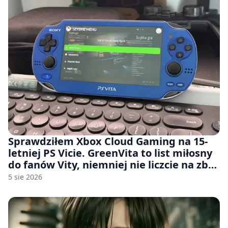
Sprawdziłem Xbox Cloud Gaming na 15-
letniej PS Vicie. GreenVita to list miłosny
do fanów Vity, niemniej nie liczcie na zbyt
wiele [FELIETON]
5 sie 2026