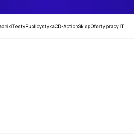
adniki
Testy
Publicystyka
CD-Action
Sklep
Oferty pracy IT