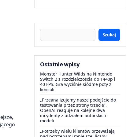
Szukaj
Ostatnie wpisy
Monster Hunter Wilds na Nintendo
Switch 2 z rozdzielczością do 1440p i
40 FPS. Gra wyciśnie siódme poty z
konsoli
„Przeanalizujemy nasze podejście do
testowania przez strony trzecie”.
OpenAI reaguje na kolejne dwa
incydenty z udziałem autorskich
ejsze,
modeli
ującego
„Potrzeby wielu klientów przeważają
nad potrzebami mniejszej liczby