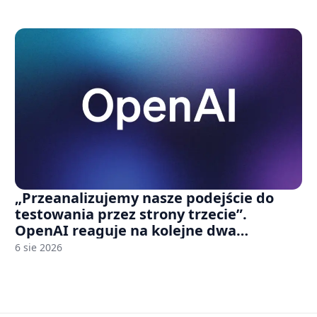
„Przeanalizujemy nasze podejście do
testowania przez strony trzecie”.
OpenAI reaguje na kolejne dwa
incydenty z udziałem autorskich modeli
6 sie 2026