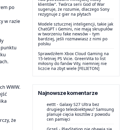
klientów”. Twórca serii God of War
orem po
sugeruje, że rozumie, dlaczego Sony
rezygnuje z gier na płytach
y w razie
Modele sztucznej inteligencji, takie jak
ChatGPT i Gemini, nie mają skrupułów
w tworzeniu fake newsów – tym
bardziej, jeśli rozmawiasz z nimi po
dy
polsku
o punktu
Sprawdziłem Xbox Cloud Gaming na
tku
15-letniej PS Vicie. GreenVita to list
ach.
miłosny do fanów Vity, niemniej nie
liczcie na zbyt wiele [FELIETON]
nach WWW.
Najnowsze komentarze
ejść
ika
eettt
-
Galaxy S27 Ultra bez
drugiego teleobiektywu? Samsung
planuje cięcia kosztów z powodu
cen pamięci
czy, że
Grześ
-
PlayStation nie obawia się