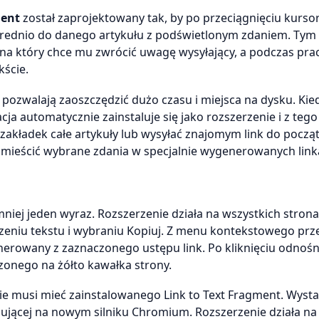
ment
został zaprojektowany tak, by po przeciągnięciu kurs
średnio do danego artykułu z podświetlonym zdaniem. Tym
na który chce mu zwrócić uwagę wysyłający, a podczas prac
kście.
k pozwalają zaoszczędzić dużo czasu i miejsca na dysku. Kie
ja automatycznie zainstaluje się jako rozszerzenie i z teg
zakładek całe artykuły lub wysyłać znajomym link do począ
 umieścić wybrane zdania w specjalnie wygenerowanych link
jmniej jeden wyraz. Rozszerzenie działa na wszystkich stro
zeniu tekstu i wybraniu Kopiuj. Z menu kontekstowego prz
enerowany z zaznaczonego ustępu link. Po kliknięciu odnośn
onego na żółto kawałka strony.
e musi mieć zainstalowanego Link to Text Fragment. Wystar
zującej na nowym silniku Chromium. Rozszerzenie działa na