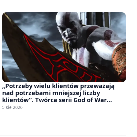
„Potrzeby wielu klientów przeważają
nad potrzebami mniejszej liczby
klientów”. Twórca serii God of War
sugeruje, że rozumie, dlaczego Sony
5 sie 2026
rezygnuje z gier na płytach