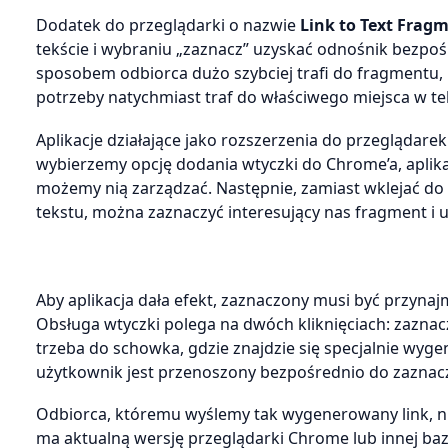
Dodatek do przeglądarki o nazwie
Link to Text Frag
tekście i wybraniu „zaznacz” uzyskać odnośnik bezpo
sposobem odbiorca dużo szybciej trafi do fragmentu, 
potrzeby natychmiast traf do właściwego miejsca w te
Aplikacje działające jako rozszerzenia do przeglądare
wybierzemy opcję dodania wtyczki do Chrome’a, aplikac
możemy nią zarządzać. Następnie, zamiast wklejać do 
tekstu, można zaznaczyć interesujący nas fragment i
Aby aplikacja dała efekt, zaznaczony musi być przyna
Obsługa wtyczki polega na dwóch kliknięciach: zaznac
trzeba do schowka, gdzie znajdzie się specjalnie wyg
użytkownik jest przenoszony bezpośrednio do zaznacz
Odbiorca, któremu wyślemy tak wygenerowany link, ni
ma aktualną wersję przeglądarki Chrome lub innej ba