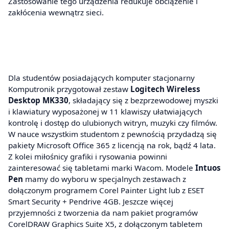
Zastosowanie tego urządzenia redukuje obciążenie i
zakłócenia wewnątrz sieci.
Dla studentów posiadających komputer stacjonarny
Komputronik przygotował zestaw
Logitech Wireless
Desktop MK330
, składający się z bezprzewodowej myszki
i klawiatury wyposażonej w 11 klawiszy ułatwiających
kontrolę i dostęp do ulubionych witryn, muzyki czy filmów.
W nauce wszystkim studentom z pewnością przydadzą się
pakiety Microsoft Office 365 z licencją na rok, bądź 4 lata.
Z kolei miłośnicy grafiki i rysowania powinni
zainteresować się tabletami marki Wacom. Modele
Intuos
Pen
mamy do wyboru w specjalnych zestawach z
dołączonym programem Corel Painter Light lub z ESET
Smart Security + Pendrive 4GB. Jeszcze więcej
przyjemności z tworzenia da nam pakiet programów
CorelDRAW Graphics Suite X5, z dołączonym tabletem