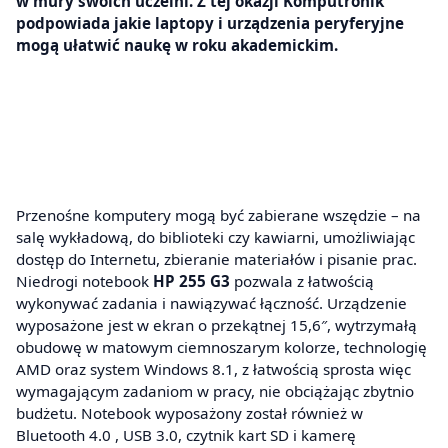
w mury swoich uczelni. Z tej okazji Komputronik
podpowiada jakie laptopy i urządzenia peryferyjne
mogą ułatwić naukę w roku akademickim.
Przenośne komputery mogą być zabierane wszędzie – na
salę wykładową, do biblioteki czy kawiarni, umożliwiając
dostęp do Internetu, zbieranie materiałów i pisanie prac.
Niedrogi notebook
HP 255 G3
pozwala z łatwością
wykonywać zadania i nawiązywać łączność. Urządzenie
wyposażone jest w ekran o przekątnej 15,6″, wytrzymałą
obudowę w matowym ciemnoszarym kolorze, technologię
AMD oraz system Windows 8.1, z łatwością sprosta więc
wymagającym zadaniom w pracy, nie obciążając zbytnio
budżetu. Notebook wyposażony został również w
Bluetooth 4.0 , USB 3.0, czytnik kart SD i kamerę