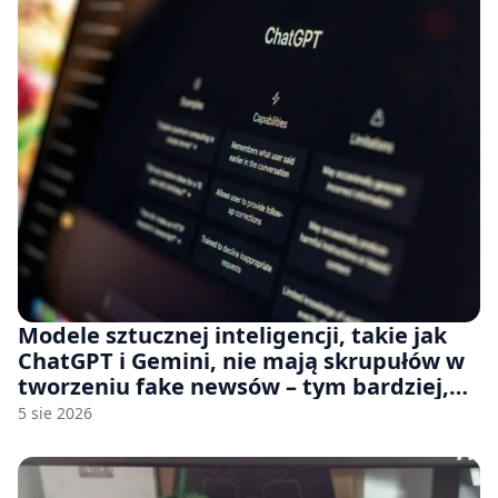
Modele sztucznej inteligencji, takie jak
ChatGPT i Gemini, nie mają skrupułów w
tworzeniu fake newsów – tym bardziej,
jeśli rozmawiasz z nimi po polsku
5 sie 2026