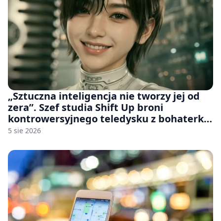
„Sztuczna inteligencja nie tworzy jej od
zera”. Szef studia Shift Up broni
kontrowersyjnego teledysku z bohaterką
Stellar Blade: Blood Rain
5 sie 2026