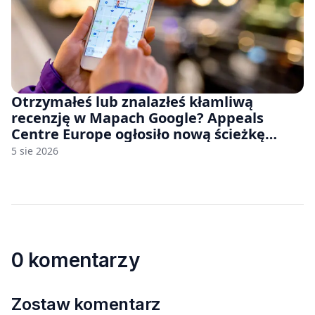
Otrzymałeś lub znalazłeś kłamliwą
recenzję w Mapach Google? Appeals
Centre Europe ogłosiło nową ścieżkę
odwoławczą dla firm i konsumentów
5 sie 2026
0 komentarzy
Zostaw komentarz