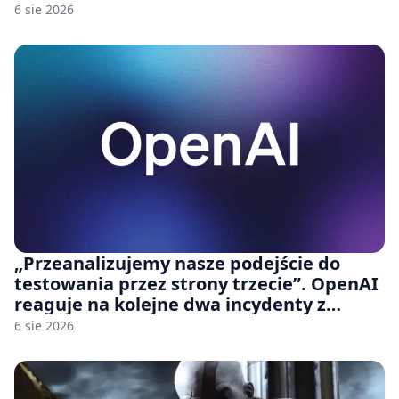
6 sie 2026
„Przeanalizujemy nasze podejście do
testowania przez strony trzecie”. OpenAI
reaguje na kolejne dwa incydenty z
udziałem autorskich modeli
6 sie 2026