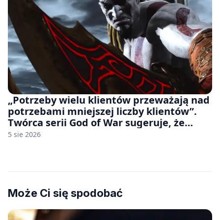
„Potrzeby wielu klientów przeważają nad
potrzebami mniejszej liczby klientów”.
Twórca serii God of War sugeruje, że
rozumie, dlaczego Sony rezygnuje z gier
5 sie 2026
na płytach
Może Ci się spodobać