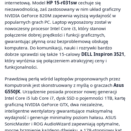
internetową. Model
HP 15-r031sw
cechuje się
niezawodnością, zaś zastosowany w nim układ graficzny
NVIDIA GeForce 820M zapewnia wyższą wydajność w
popularnych grach PC. Laptop wyposażony został w
nowoczesny procesor Intel Core i3, który stanowi
połączenie dobrej prędkości i funkcji graficznych,
gwarantując płynną oraz bezproblemową obsługę
komputera. Do komunikacji, nauki i rozrywki bardzo
dobrze sprawdzi się także 15-calowy
DELL Inspiron 3521
,
który wyróżnia się połączeniem atrakcyjnej ceny i
funkcjonalności.
Prawdziwą perłą wśród laptopów proponowanych przez
Komputronik jest skonstruowany z myślą o graczach
Asus
G550JK
. Urządzenie posiada procesor nowej generacji
Intel Core i5 lub Core i7, dysk SSD o pojemności 1TB, kartę
graficzną NVIDIA GeForce GTX, dwa niezależne,
inteligentne wentylatory gwarantujące maksymalną
wydajność i generuje minimalny poziom hałasu. ASUS
SonicMaster i ROG AudioWizard zapewniają optymalne,
mocne brzmienie każdego dźwięku, a 178-stopniowy kąt