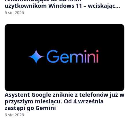
użytkownikom Windows 11 – wciskając
nam przy tym komputery z 8 GB RAM po
6 sie 2026
zawyżonych cenach
Asystent Google zniknie z telefonów już w
przyszłym miesiącu. Od 4 września
zastąpi go Gemini
6 sie 2026