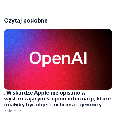
Czytaj podobne
„W skardze Apple nie opisano w
wystarczającym stopniu informacji, które
miałyby być objęte ochroną tajemnicy
handlowej”. OpenAI żąda odrzucenia
7 sie 2026