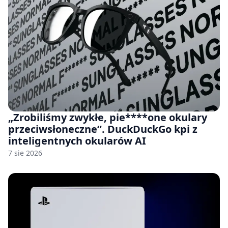
„Zrobiliśmy zwykłe, pie****one okulary
przeciwsłoneczne”. DuckDuckGo kpi z
inteligentnych okularów AI
7 sie 2026