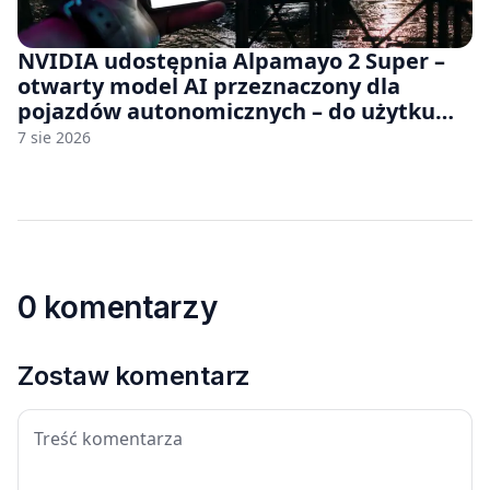
NVIDIA udostępnia Alpamayo 2 Super –
otwarty model AI przeznaczony dla
pojazdów autonomicznych – do użytku
komercyjnego
7 sie 2026
0 komentarzy
Zostaw komentarz