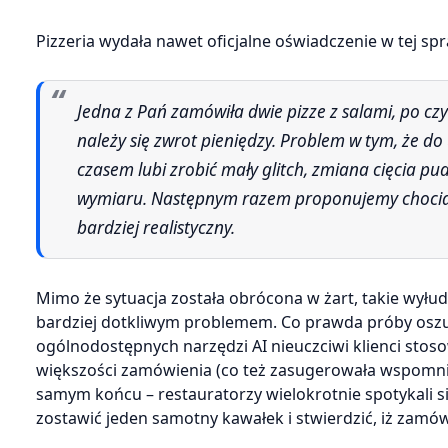
Pizzeria wydała nawet oficjalne oświadczenie w tej sp
Jedna z Pań zamówiła dwie pizze z salami, po czym postanowiła zgłosić do portalu, że salami „magicznie zniknęło” i
należy się zwrot pieniędzy. Problem w tym, że do
czasem lubi zrobić mały glitch, zmiana cięcia pu
wymiaru. Następnym razem proponujemy chociaż z
bardziej realistyczny.
Mimo że sytuacja została obrócona w żart, takie wyłud
bardziej dotkliwym problemem. Co prawda próby oszu
ogólnodostępnych narzędzi AI nieuczciwi klienci stos
większości zamówienia (co też zasugerowała wspomnian
samym końcu – restauratorzy wielokrotnie spotykali się 
zostawić jeden samotny kawałek i stwierdzić, iż zamów