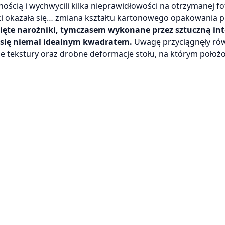
jnością i wychwycili kilka nieprawidłowości na otrzymanej fot
i okazała się… zmiana kształtu kartonowego opakowania pi
ięte narożniki, tymczasem wykonane przez sztuczną int
o się niemal idealnym kwadratem.
Uwagę przyciągnęły ró
iwne tekstury oraz drobne deformacje stołu, na którym położ