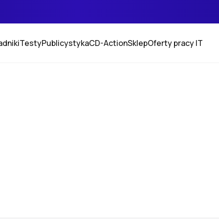
adniki
Testy
Publicystyka
CD-Action
Sklep
Oferty pracy IT