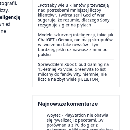
ografii.
„Potrzeby wielu klientów przeważają
zzy.
nad potrzebami mniejszej liczby
klientów”. Twórca serii God of War
eligencję
sugeruje, że rozumie, dlaczego Sony
wnież
rezygnuje z gier na płytach
one
Modele sztucznej inteligencji, takie jak
ChatGPT i Gemini, nie mają skrupułów
w tworzeniu fake newsów – tym
bardziej, jeśli rozmawiasz z nimi po
polsku
Sprawdziłem Xbox Cloud Gaming na
15-letniej PS Vicie. GreenVita to list
miłosny do fanów Vity, niemniej nie
liczcie na zbyt wiele [FELIETON]
Najnowsze komentarze
Woytec
-
PlayStation nie obawia
się rywalizacji z pecetami. „W
porównaniu z PC do gier z
najwyższej półki nasz produkt jest