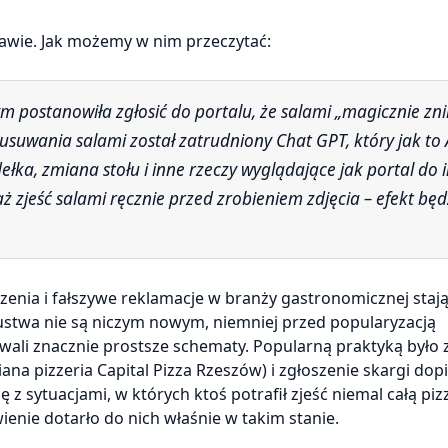
rawie. Jak możemy w nim przeczytać:
 usuwania salami został zatrudniony Chat GPT, który jak to 
dełka, zmiana stołu i inne rzeczy wyglądające jak portal do
jeść salami ręcznie przed zrobieniem zdjęcia – efekt będ
zenia i fałszywe reklamacje w branży gastronomicznej stają
stwa nie są niczym nowym, niemniej przed popularyzacją
owali znacznie prostsze schematy. Popularną praktyką było 
a pizzeria Capital Pizza Rzeszów) i zgłoszenie skargi dop
z sytuacjami, w których ktoś potrafił zjeść niemal całą piz
ienie dotarło do nich właśnie w takim stanie.