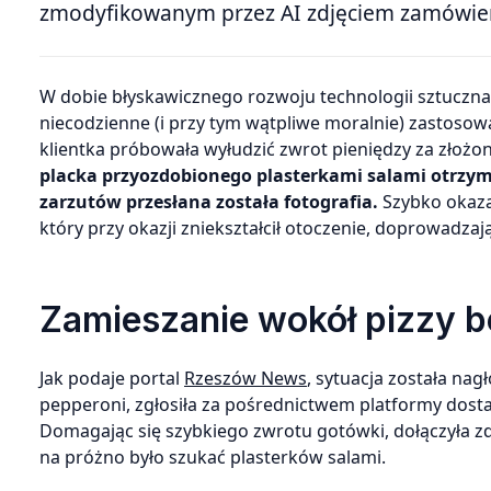
zmodyfikowanym przez AI zdjęciem zamówie
W dobie błyskawicznego rozwoju technologii sztuczna inteligencja znajduje coraz to nowsze, a zarazem bardziej
niecodzienne (i przy tym wątpliwe moralnie) zastosowan
klientka próbowała wyłudzić zwrot pieniędzy za złoż
placka przyozdobionego plasterkami salami otrzym
zarzutów przesłana została fotografia.
Szybko okaza
który przy okazji zniekształcił otoczenie, doprowadzają
Zamieszanie wokół pizzy b
Jak podaje portal
Rzeszów News
, sytuacja została nag
pepperoni, zgłosiła za pośrednictwem platformy dosta
Domagając się szybkiego zwrotu gotówki, dołączyła z
na próżno było szukać plasterków salami.