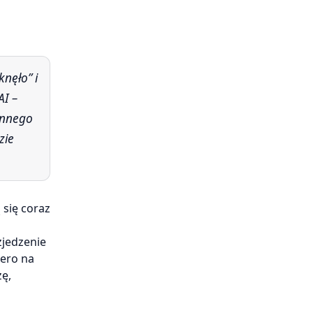
AI –
 innego
zie
 się coraz
zjedzenie
iero na
zę,