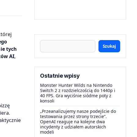
tórej
ego
Szukaj
ie tych
zów AI
,
Ostatnie wpisy
Monster Hunter Wilds na Nintendo
Switch 2 z rozdzielczością do 1440p i
40 FPS. Gra wyciśnie siódme poty z
konsoli
pizzę
„Przeanalizujemy nasze podejście do
iera.
testowania przez strony trzecie”.
aktycznie
OpenAI reaguje na kolejne dwa
incydenty z udziałem autorskich
modeli