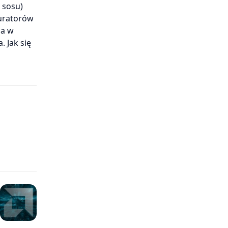
 sosu)
auratorów
ia w
 Jak się