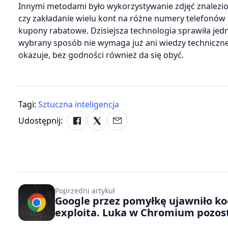
Innymi metodami było wykorzystywanie zdjęć znalezion
czy zakładanie wielu kont na różne numery telefonów i
kupony rabatowe. Dzisiejsza technologia sprawiła jed
wybrany sposób nie wymaga już ani wiedzy techniczne
okazuje, bez godności również da się obyć.
Tagi:
Sztuczna inteligencja
Udostępnij:
Poprzedni artykuł
Google przez pomyłkę ujawniło k
exploita. Luka w Chromium pozos
niezałatana od ponad dwóch lat