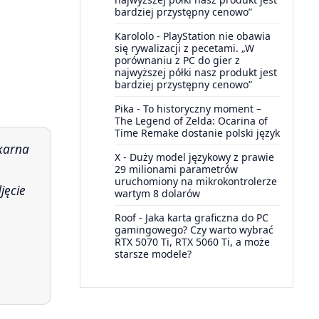
bardziej przystępny cenowo”
Karololo
-
PlayStation nie obawia
się rywalizacji z pecetami. „W
porównaniu z PC do gier z
najwyższej półki nasz produkt jest
bardziej przystępny cenowo”
Pika
-
To historyczny moment –
The Legend of Zelda: Ocarina of
Time Remake dostanie polski język
 karna
X
-
Duży model językowy z prawie
29 milionami parametrów
uruchomiony na mikrokontrolerze
jęcie
wartym 8 dolarów
Roof
-
Jaka karta graficzna do PC
gamingowego? Czy warto wybrać
RTX 5070 Ti, RTX 5060 Ti, a może
starsze modele?