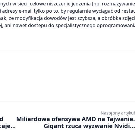
ych w sieci, celowe niszczenie jedzenia (np. rozmazywanie
 adresy e-mail tylko po to, by regularnie wyciągać od rest
nak, że modyfikacja dowodów jest szybsza, a obróbka zdjęc
j, ani nawet dostępu do specjalistycznego oprogramowania.
Następny artykuł
od
Miliardowa ofensywa AMD na Tajwanie.
taje
Gigant rzuca wyzwanie Nvidii i
inwestuje w infrastrukturę AI