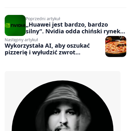
Poprzedni artykuł
„Huawei jest bardzo, bardzo
silny”. Nvidia odda chiński rynek
walkowerem?
Następny artykuł
Wykorzystała AI, aby oszukać
pizzerię i wyłudzić zwrot
pieniędzy. Przerabiane zdjęcia
jedzenia stają się zmorą
restauracji