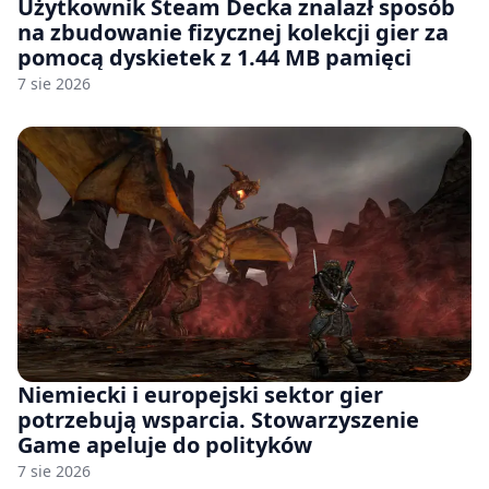
Użytkownik Steam Decka znalazł sposób
na zbudowanie fizycznej kolekcji gier za
pomocą dyskietek z 1.44 MB pamięci
7 sie 2026
Niemiecki i europejski sektor gier
potrzebują wsparcia. Stowarzyszenie
Game apeluje do polityków
7 sie 2026