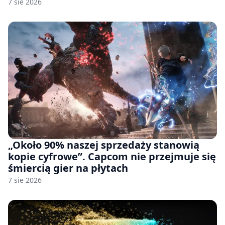
handlowej”. OpenAI żąda odrzucenia
7 sie 2026
pozwu
„Około 90% naszej sprzedaży stanowią
kopie cyfrowe”. Capcom nie przejmuje się
śmiercią gier na płytach
7 sie 2026