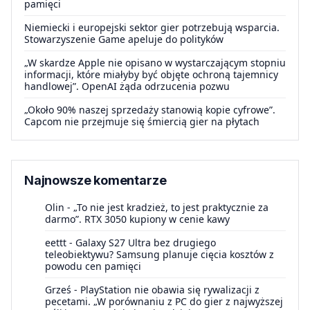
pamięci
Niemiecki i europejski sektor gier potrzebują wsparcia.
Stowarzyszenie Game apeluje do polityków
„W skardze Apple nie opisano w wystarczającym stopniu
informacji, które miałyby być objęte ochroną tajemnicy
handlowej”. OpenAI żąda odrzucenia pozwu
„Około 90% naszej sprzedaży stanowią kopie cyfrowe”.
Capcom nie przejmuje się śmiercią gier na płytach
Najnowsze komentarze
Olin
-
„To nie jest kradzież, to jest praktycznie za
darmo”. RTX 3050 kupiony w cenie kawy
eettt
-
Galaxy S27 Ultra bez drugiego
teleobiektywu? Samsung planuje cięcia kosztów z
powodu cen pamięci
Grześ
-
PlayStation nie obawia się rywalizacji z
pecetami. „W porównaniu z PC do gier z najwyższej