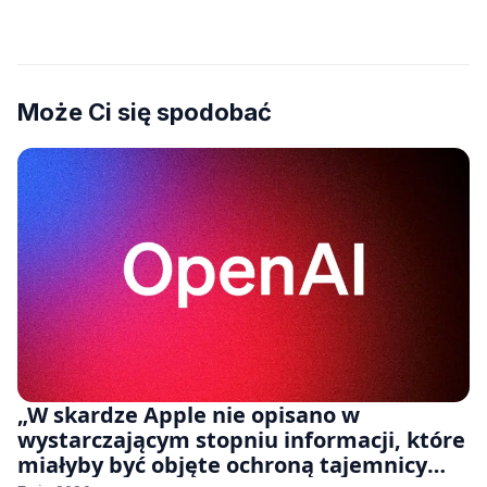
Może Ci się spodobać
„W skardze Apple nie opisano w
wystarczającym stopniu informacji, które
miałyby być objęte ochroną tajemnicy