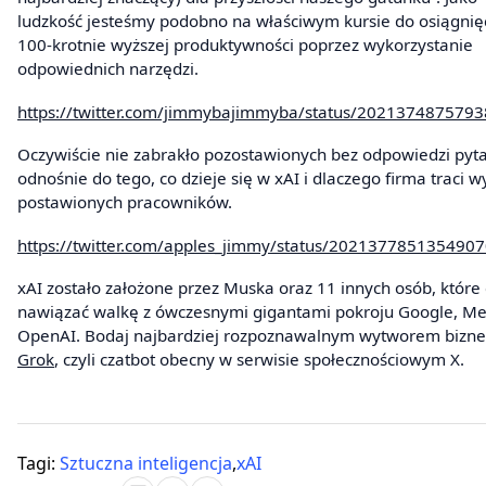
ludzkość jesteśmy podobno na właściwym kursie do osiągnię
100-krotnie wyższej produktywności poprzez wykorzystanie
odpowiednich narzędzi.
https://twitter.com/jimmybajimmyba/status/202137487579
Oczywiście nie zabrakło pozostawionych bez odpowiedzi pyt
odnośnie do tego, co dzieje się w xAI i dlaczego firma traci 
postawionych pracowników.
https://twitter.com/apples_jimmy/status/202137785135490
xAI zostało założone przez Muska oraz 11 innych osób, które 
nawiązać walkę z ówczesnymi gigantami pokroju Google, Me
OpenAI. Bodaj najbardziej rozpoznawalnym wytworem biznes
Grok
, czyli czatbot obecny w serwisie społecznościowym X.
Tagi:
Sztuczna inteligencja
,
xAI