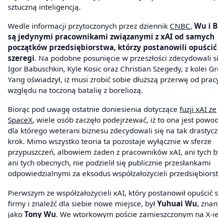
sztuczną inteligencją.
Wedle informacji przytoczonych przez dziennik
CNBC
,
Wu i B
są jedynymi pracownikami związanymi z xAI od samych
początków przedsiębiorstwa, którzy postanowili opuścić
szeregi
. Na podobne posunięcie w przeszłości zdecydowali si
Igor Babuschkin, Kyle Kosic oraz Christian Szegedy, z kolei G
Yang oświadzył, iż musi zrobić sobie dłuższą przerwę od prac
względu na toczoną batalię z boreliozą.
Biorąc pod uwagę ostatnie doniesienia dotyczące
fuzji xAI ze
SpaceX
, wiele osób zaczęło podejrzewać, iż to ona jest pow
dla którego weterani biznesu zdecydowali się na tak drastyc
krok. Mimo wszystko teoria ta pozostaje wyłącznie w sferze
przypuszczeń, albowiem żaden z pracowników xAI, ani tych b
ani tych obecnych, nie podzielił się publicznie przesłankami
odpowiedzialnymi za eksodus współzałożycieli przedsiębiors
Pierwszym ze współzałożycieli xAI, który postanowił opuścić 
firmy i znaleźć dla siebie nowe miejsce, był
Yuhuai Wu
, znan
jako
Tony Wu
. We wtorkowym poście zamieszczonym na X-i