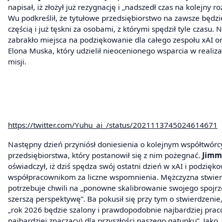
napisał, iż złożył już rezygnację i „nadszedł czas na kolejny roz
Wu podkreślił, że tytułowe przedsiębiorstwo na zawsze będzi
częścią i już tęskni za osobami, z którymi spędził tyle czasu. N
zabrakło miejsca na podziękowanie dla całego zespołu xAI o
Elona Muska, który udzielił nieocenionego wsparcia w realiza
misji.
https://twitter.com/Yuhu_ai_/status/2021113745024614671
Następny dzień przyniósł doniesienia o kolejnym współtwórc
przedsiębiorstwa, który postanowił się z nim pożegnać.
Jimm
oświadczył, iż dziś spędza swój ostatni dzień w xAI i podzięk
współpracownikom za liczne wspomnienia. Mężczyzna stwierdz
potrzebuje chwili na „ponowne skalibrowanie swojego spojrz
szerszą perspektywę”. Ba pokusił się przy tym o stwierdzenie,
„rok 2026 będzie szalony i prawdopodobnie najbardziej praco
najbardziej znaczący) dla przyszłości naszego gatunku”. Jako