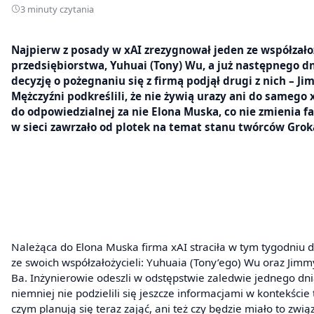
3 minuty czytania
Najpierw z posady w xAI zrezygnował jeden ze współzałoż
przedsiębiorstwa, Yuhuai (Tony) Wu, a już następnego d
decyzję o pożegnaniu się z firmą podjął drugi z nich – Ji
Mężczyźni podkreślili, że nie żywią urazy ani do samego x
do odpowiedzialnej za nie Elona Muska, co nie zmienia fa
w sieci zawrzało od plotek na temat stanu twórców Grok
Należąca do Elona Muska firma xAI straciła w tym tygodniu 
ze swoich współzałożycieli: Yuhuaia (Tony’ego) Wu oraz Jimm
Ba. Inżynierowie odeszli w odstępstwie zaledwie jednego dni
niemniej nie podzielili się jeszcze informacjami w kontekście 
czym planują się teraz zająć, ani też czy będzie miało to zwią