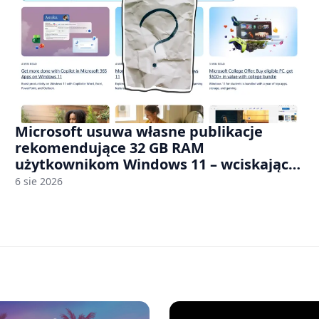
Microsoft usuwa własne publikacje
rekomendujące 32 GB RAM
użytkownikom Windows 11 – wciskając
nam przy tym komputery z 8 GB RAM po
6 sie 2026
zawyżonych cenach