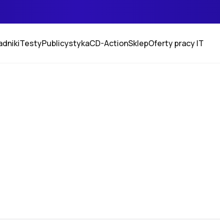
adniki
Testy
Publicystyka
CD-Action
Sklep
Oferty pracy IT