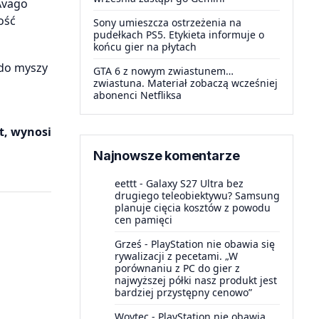
Avago
ość
Sony umieszcza ostrzeżenia na
pudełkach PS5. Etykieta informuje o
końcu gier na płytach
 do myszy
GTA 6 z nowym zwiastunem…
zwiastuna. Materiał zobaczą wcześniej
abonenci Netfliksa
t, wynosi
Najnowsze komentarze
eettt
-
Galaxy S27 Ultra bez
drugiego teleobiektywu? Samsung
planuje cięcia kosztów z powodu
cen pamięci
Grześ
-
PlayStation nie obawia się
rywalizacji z pecetami. „W
porównaniu z PC do gier z
najwyższej półki nasz produkt jest
bardziej przystępny cenowo”
Woytec
-
PlayStation nie obawia