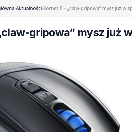
główna
›
Aktualności
›
Xornet II – „claw-gripowa” mysz już w 
– „claw-gripowa” mysz już 