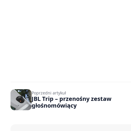
Poprzedni artykuł
JBL Trip – przenośny zestaw
głośnomówiący