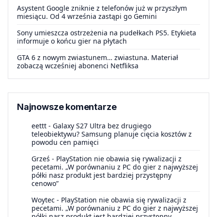
Asystent Google zniknie z telefonów już w przyszłym
miesiącu. Od 4 września zastąpi go Gemini
Sony umieszcza ostrzeżenia na pudełkach PS5. Etykieta
informuje o końcu gier na płytach
GTA 6 z nowym zwiastunem… zwiastuna. Materiał
zobaczą wcześniej abonenci Netfliksa
Najnowsze komentarze
eettt
-
Galaxy S27 Ultra bez drugiego
teleobiektywu? Samsung planuje cięcia kosztów z
powodu cen pamięci
Grześ
-
PlayStation nie obawia się rywalizacji z
pecetami. „W porównaniu z PC do gier z najwyższej
półki nasz produkt jest bardziej przystępny
cenowo”
Woytec
-
PlayStation nie obawia się rywalizacji z
pecetami. „W porównaniu z PC do gier z najwyższej
półki nasz produkt jest bardziej przystępny