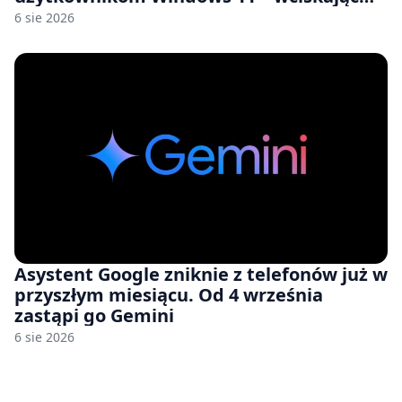
nam przy tym komputery z 8 GB RAM po
6 sie 2026
zawyżonych cenach
Asystent Google zniknie z telefonów już w
przyszłym miesiącu. Od 4 września
zastąpi go Gemini
6 sie 2026