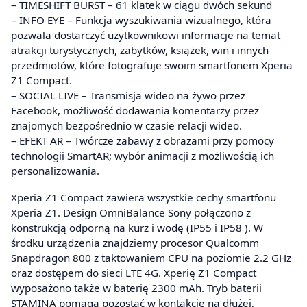
– TIMESHIFT BURST – 61 klatek w ciągu dwóch sekund
– INFO EYE – Funkcja wyszukiwania wizualnego, która
pozwala dostarczyć użytkownikowi informacje na temat
atrakcji turystycznych, zabytków, książek, win i innych
przedmiotów, które fotografuje swoim smartfonem Xperia
Z1 Compact.
– SOCIAL LIVE – Transmisja wideo na żywo przez
Facebook, możliwość dodawania komentarzy przez
znajomych bezpośrednio w czasie relacji wideo.
– EFEKT AR – Twórcze zabawy z obrazami przy pomocy
technologii SmartAR; wybór animacji z możliwością ich
personalizowania.
Xperia Z1 Compact zawiera wszystkie cechy smartfonu
Xperia Z1. Design OmniBalance Sony połączono z
konstrukcją odporną na kurz i wodę (IP55 i IP58 ). W
środku urządzenia znajdziemy procesor Qualcomm
Snapdragon 800 z taktowaniem CPU na poziomie 2.2 GHz
oraz dostępem do sieci LTE 4G. Xperię Z1 Compact
wyposażono także w baterię 2300 mAh. Tryb baterii
STAMINA pomaga pozostać w kontakcie na dłużej,