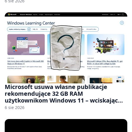
6 sie 2026
Microsoft usuwa własne publikacje
rekomendujące 32 GB RAM
użytkownikom Windows 11 – wciskając
nam przy tym komputery z 8 GB RAM po
6 sie 2026
zawyżonych cenach