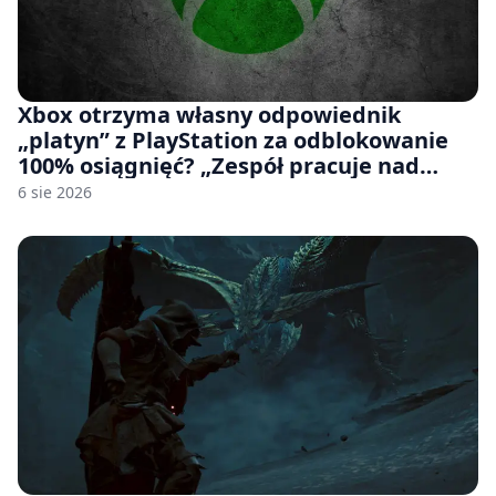
Xbox otrzyma własny odpowiednik
„platyn” z PlayStation za odblokowanie
100% osiągnięć? „Zespół pracuje nad
czymś, co ma się pojawić jeszcze w tym
6 sie 2026
roku”