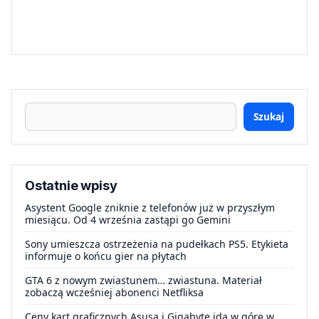
Szukaj
Ostatnie wpisy
Asystent Google zniknie z telefonów już w przyszłym
miesiącu. Od 4 września zastąpi go Gemini
Sony umieszcza ostrzeżenia na pudełkach PS5. Etykieta
informuje o końcu gier na płytach
GTA 6 z nowym zwiastunem… zwiastuna. Materiał
zobaczą wcześniej abonenci Netfliksa
Ceny kart graficznych Asusa i Gigabyte idą w górę w