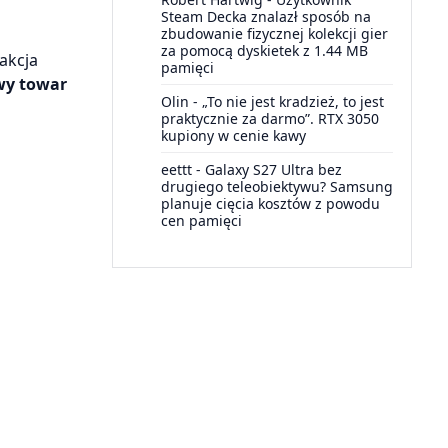
Steam Decka znalazł sposób na
zbudowanie fizycznej kolekcji gier
za pomocą dyskietek z 1.44 MB
dakcja
pamięci
wy towar
Olin
-
„To nie jest kradzież, to jest
praktycznie za darmo”. RTX 3050
kupiony w cenie kawy
eettt
-
Galaxy S27 Ultra bez
drugiego teleobiektywu? Samsung
planuje cięcia kosztów z powodu
cen pamięci