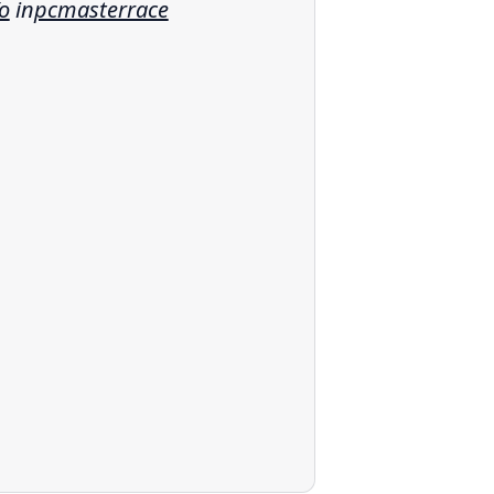
o
in
pcmasterrace