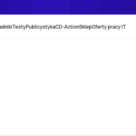
adniki
Testy
Publicystyka
CD-Action
Sklep
Oferty pracy IT