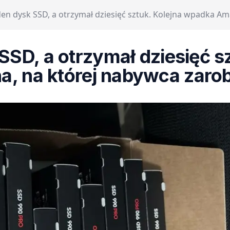
en dysk SSD, a otrzymał dziesięć sztuk. Kolejna wpadka Am
SSD, a otrzymał dziesięć s
, na której nabywca zarobi