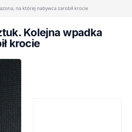
azona, na której nabywca zarobił krocie
ztuk. Kolejna wpadka
ł krocie