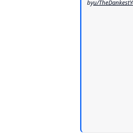
by
u/TheDankestY