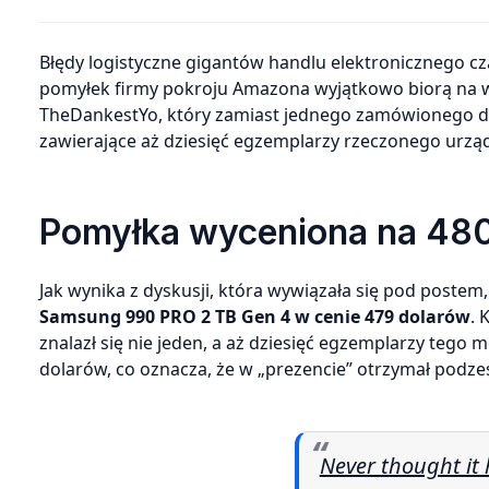
Błędy logistyczne gigantów handlu elektronicznego czasem bywają niezwykle kosztowne, aczkolwiek konsekwencje
pomyłek firmy pokroju Amazona wyjątkowo biorą na wł
TheDankestYo, który zamiast jednego zamówionego d
zawierające aż dziesięć egzemplarzy rzeczonego urzą
Pomyłka wyceniona na 48
Jak wynika z dyskusji, która wywiązała się pod poste
Samsung 990 PRO 2 TB Gen 4 w cenie 479 dolarów
. 
znalazł się nie jeden, a aż dziesięć egzemplarzy tego
dolarów, co oznacza, że w „prezencie” otrzymał podze
Never thought it