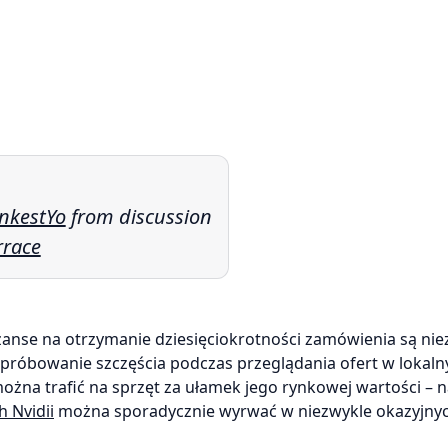
nkestYo
from discussion
rrace
szanse na otrzymanie dziesięciokrotności zamówienia są ni
i spróbowanie szczęścia podczas przeglądania ofert w lokal
ożna trafić na sprzęt za ułamek jego rynkowej wartości – 
h Nvidii
można sporadycznie wyrwać w niezwykle okazyjny