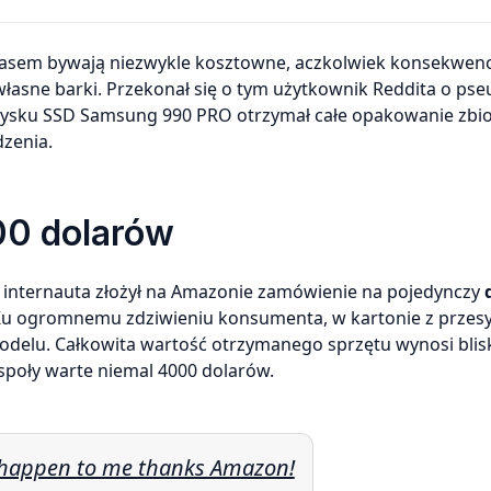
asne barki. Przekonał się o tym użytkownik Reddita o ps
ysku SSD Samsung 990 PRO otrzymał całe opakowanie zbio
dzenia.
00 dolarów
m, internauta złożył na Amazonie zamówienie na pojedynczy
Ku ogromnemu zdziwieniu konsumenta, w kartonie z przesy
 modelu. Całkowita wartość otrzymanego sprzętu wynosi bli
społy warte niemal 4000 dolarów.
 happen to me thanks Amazon!