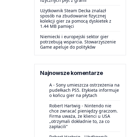
fizycznych płyt z grami
Użytkownik Steam Decka znalazł
sposób na zbudowanie fizycznej
kolekcji gier za pomocą dyskietek z
1.44 MB pamięci
Niemiecki i europejski sektor gier
potrzebują wsparcia. Stowarzyszenie
Game apeluje do polityków
Najnowsze komentarze
A
-
Sony umieszcza ostrzeżenia na
pudełkach PS5. Etykieta informuje
o końcu gier na płytach
Robert Hartwig
-
Nintendo nie
chce zwracać pieniędzy graczom.
Firma uważa, że klienci u USA
„otrzymali dokładnie to, za co
zapłacili”
Robert Hartwig
-
Użytkownik