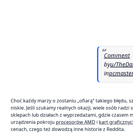
Comment
by
u/TheDa
in
pcmaste
Choć każdy marzy o zostaniu „ofiarą” takiego błędu, 
niskie. Jeśli szukamy realnych okazji, wiele osób radz
sklepach lub działach z wyprzedażami, gdzie czasem m
urządzenia pokroju
procesorów AMD
i
kart graficznyc
cenach, czego też dowodzą inne historie z Reddita.