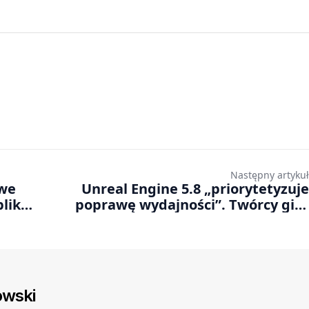
Następny artykuł
ywe
Unreal Engine 5.8 „priorytetyzuje
lika.
poprawę wydajności”. Twórcy gier
nie”
mogą już testować nową wersję silnika
wski