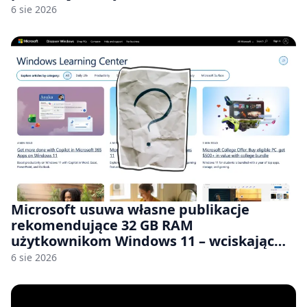
6 sie 2026
Microsoft usuwa własne publikacje
rekomendujące 32 GB RAM
użytkownikom Windows 11 – wciskając
nam przy tym komputery z 8 GB RAM po
6 sie 2026
zawyżonych cenach