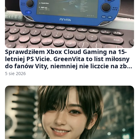
Sprawdziłem Xbox Cloud Gaming na 15-
letniej PS Vicie. GreenVita to list miłosny
do fanów Vity, niemniej nie liczcie na zbyt
wiele [FELIETON]
5 sie 2026