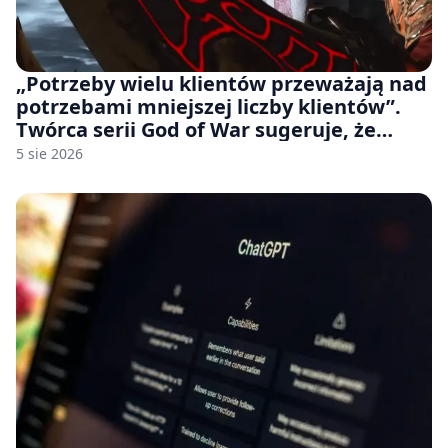
„Potrzeby wielu klientów przeważają nad
potrzebami mniejszej liczby klientów”.
Twórca serii God of War sugeruje, że
rozumie, dlaczego Sony rezygnuje z gier
5 sie 2026
na płytach