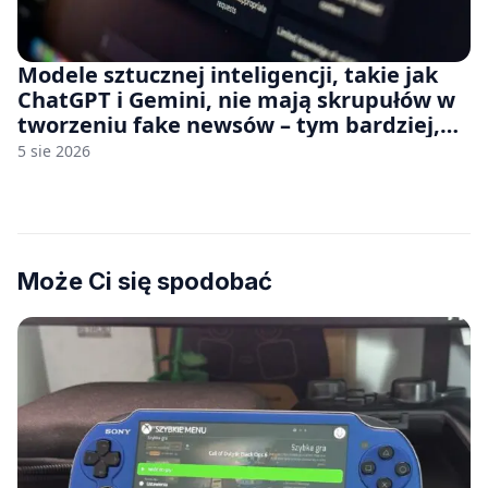
Modele sztucznej inteligencji, takie jak
ChatGPT i Gemini, nie mają skrupułów w
tworzeniu fake newsów – tym bardziej,
jeśli rozmawiasz z nimi po polsku
5 sie 2026
Może Ci się spodobać