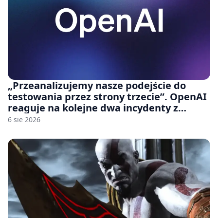
„Przeanalizujemy nasze podejście do
testowania przez strony trzecie”. OpenAI
reaguje na kolejne dwa incydenty z
udziałem autorskich modeli
6 sie 2026