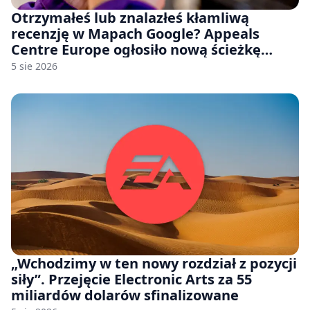
Otrzymałeś lub znalazłeś kłamliwą
recenzję w Mapach Google? Appeals
Centre Europe ogłosiło nową ścieżkę
odwoławczą dla firm i konsumentów
5 sie 2026
„Wchodzimy w ten nowy rozdział z pozycji
siły”. Przejęcie Electronic Arts za 55
miliardów dolarów sfinalizowane