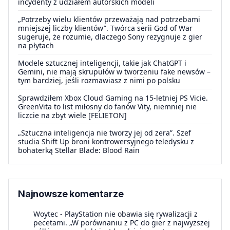
incydenty z udziałem autorskich modeli
„Potrzeby wielu klientów przeważają nad potrzebami
mniejszej liczby klientów”. Twórca serii God of War
sugeruje, że rozumie, dlaczego Sony rezygnuje z gier
na płytach
Modele sztucznej inteligencji, takie jak ChatGPT i
Gemini, nie mają skrupułów w tworzeniu fake newsów –
tym bardziej, jeśli rozmawiasz z nimi po polsku
Sprawdziłem Xbox Cloud Gaming na 15-letniej PS Vicie.
GreenVita to list miłosny do fanów Vity, niemniej nie
liczcie na zbyt wiele [FELIETON]
„Sztuczna inteligencja nie tworzy jej od zera”. Szef
studia Shift Up broni kontrowersyjnego teledysku z
bohaterką Stellar Blade: Blood Rain
Najnowsze komentarze
Woytec
-
PlayStation nie obawia się rywalizacji z
pecetami. „W porównaniu z PC do gier z najwyższej