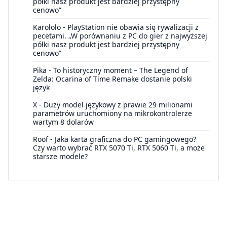
półki nasz produkt jest bardziej przystępny
cenowo”
Karololo
-
PlayStation nie obawia się rywalizacji z
pecetami. „W porównaniu z PC do gier z najwyższej
półki nasz produkt jest bardziej przystępny
cenowo”
Pika
-
To historyczny moment – The Legend of
Zelda: Ocarina of Time Remake dostanie polski
język
X
-
Duży model językowy z prawie 29 milionami
parametrów uruchomiony na mikrokontrolerze
wartym 8 dolarów
Roof
-
Jaka karta graficzna do PC gamingowego?
Czy warto wybrać RTX 5070 Ti, RTX 5060 Ti, a może
starsze modele?