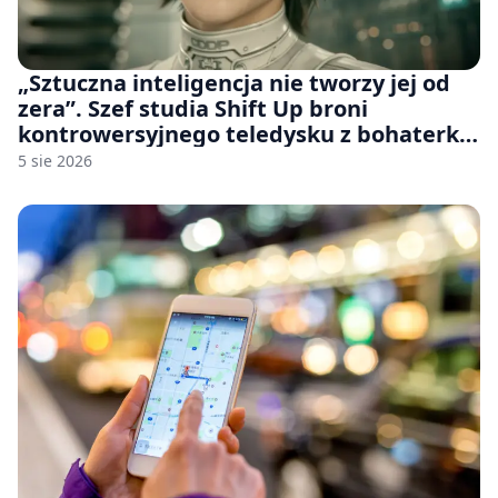
„Sztuczna inteligencja nie tworzy jej od
zera”. Szef studia Shift Up broni
kontrowersyjnego teledysku z bohaterką
Stellar Blade: Blood Rain
5 sie 2026