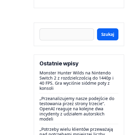
Szukaj
Ostatnie wpisy
Monster Hunter Wilds na Nintendo
Switch 2 z rozdzielczością do 1440p i
40 FPS. Gra wyciśnie siódme poty z
konsoli
„Przeanalizujemy nasze podejście do
testowania przez strony trzecie”.
OpenAI reaguje na kolejne dwa
incydenty z udziałem autorskich
modeli
„Potrzeby wielu klientów przeważają
nad potrzebami mniejszej liczby