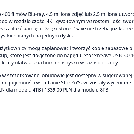
00 filmów Blu-ray, 4,5 miliona zdjęć lub 2,5 miliona utwo
deo w rozdzielczości 4K i gwałtownym wzrostem ilości two
zą ilość pamięci. Dzięki Store’n’Save nie trzeba już korzys
ystkich danych na jednym dysku.
użytkownicy mogą zaplanować i tworzyć kopie zapasowe pl
p, które jest dołączone do napędu. Store’n’Save USB 3.0 
 który ułatwia uruchomienie dysku w razie potrzeby.
p w szczotkowanej obudowie jest dostępny w sugerowanej 
Inne pojemności w rodzinie Store’n’Save zostały wycenione 
PLN dla modelu 4TB i 1339,00 PLN dla modelu 8TB.