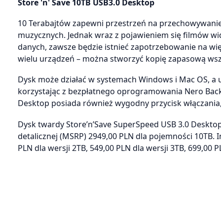
Store 'n' Save 10TB USB3.0 Desktop
10 Terabajtów zapewni przestrzeń na przechowywanie 4
muzycznych. Jednak wraz z pojawieniem się filmów wi
danych, zawsze będzie istnieć zapotrzebowanie na więks
wielu urządzeń – można stworzyć kopię zapasową wsz
Dysk może działać w systemach Windows i Mac OS, a 
korzystając z bezpłatnego oprogramowania Nero Backu
Desktop posiada również wygodny przycisk włączania,
Dysk twardy Store’n’Save SuperSpeed USB 3.0 Deskto
detalicznej (MSRP) 2949,00 PLN dla pojemności 10TB. 
PLN dla wersji 2TB, 549,00 PLN dla wersji 3TB, 699,00 