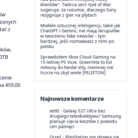
klientów”. Twórca serii God of War
sugeruje, że rozumie, dlaczego Sony
rów
rezygnuje z gier na płytach
rzonych
Modele sztucznej inteligencji, takie jak
tać z
ChatGPT i Gemini, nie mają skrupułów
w tworzeniu fake newsów – tym
bardziej, jeśli rozmawiasz z nimi po
polsku
ików,
10TB
Sprawdziłem Xbox Cloud Gaming na
15-letniej PS Vicie. GreenVita to list
miłosny do fanów Vity, niemniej nie
liczcie na zbyt wiele [FELIETON]
cenie
na 459,00
Najnowsze komentarze
eettt
-
Galaxy S27 Ultra bez
drugiego teleobiektywu? Samsung
planuje cięcia kosztów z powodu
cen pamięci
Grześ
-
PlayStation nie obawia się