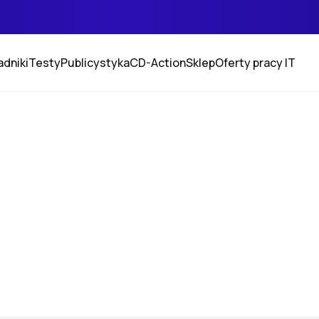
adniki
Testy
Publicystyka
CD-Action
Sklep
Oferty pracy IT