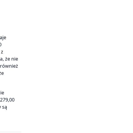
aje
0
 z
a, że nie
 również
że
ie
 279,00
y są