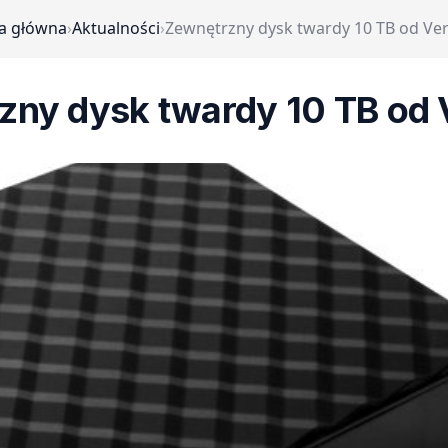
a główna
›
Aktualności
›
Zewnętrzny dysk twardy 10 TB od Ve
zny dysk twardy 10 TB od 