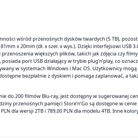
mności wśród przenośnych dysków twardych (5 TB), pozost
1mm x 20mm (dł. x szer. x wys.). Dzięki interfejsowi USB 3.
przenoszenia większych plików, takich jak zdjęcia czy filmy
posiada port USB działający w trybie plug’n’play, co oznacz
używany w systemach Windows i Mac OS. Użytkownicy mogą
dostępne bezpłatnie z dyskiem i pomaga zaplanować, a tak
ie do 200 filmów Blu-ray, jest dostępny w sugerowanej cen
dziny przenośnych pamięci Store’n’Go są dostępne w cenie
 PLN dla wersji 2TB i 789,00 PLN dla modelu 4TB. Inne kolor