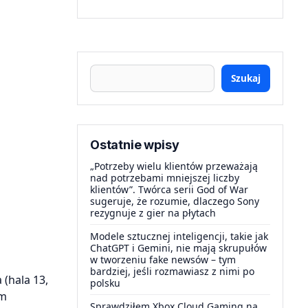
Szukaj
Ostatnie wpisy
„Potrzeby wielu klientów przeważają
nad potrzebami mniejszej liczby
klientów”. Twórca serii God of War
sugeruje, że rozumie, dlaczego Sony
rezygnuje z gier na płytach
Modele sztucznej inteligencji, takie jak
ChatGPT i Gemini, nie mają skrupułów
w tworzeniu fake newsów – tym
bardziej, jeśli rozmawiasz z nimi po
 (hala 13,
polsku
am
Sprawdziłem Xbox Cloud Gaming na