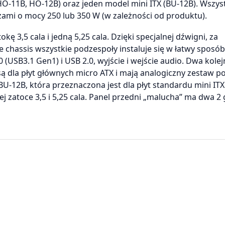
-11B, HO-12B) oraz jeden model mini ITX (BU-12B). Wszys
mi o mocy 250 lub 350 W (w zależności od produktu).
 3,5 cala i jedną 5,25 cala. Dzięki specjalnej dźwigni, za
hassis wszystkie podzespoły instaluje się w łatwy sposób
USB3.1 Gen1) i USB 2.0, wyjście i wejście audio. Dwa kolej
ą dla płyt głównych micro ATX i mają analogiczny zestaw p
-12B, która przeznaczona jest dla płyt standardu mini ITX.
 zatoce 3,5 i 5,25 cala. Panel przedni „malucha” ma dwa 2