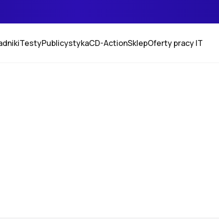
adniki
Testy
Publicystyka
CD-Action
Sklep
Oferty pracy IT