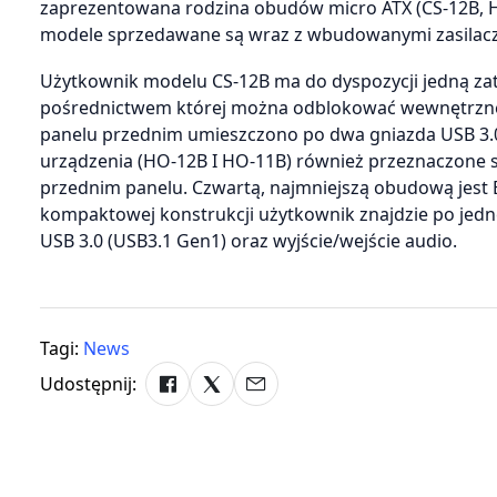
zaprezentowana rodzina obudów micro ATX (CS-12B, HO
modele sprzedawane są wraz z wbudowanymi zasilacza
Użytkownik modelu CS-12B ma do dyspozycji jedną zatokę
pośrednictwem której można odblokować wewnętrzne c
panelu przednim umieszczono po dwa gniazda USB 3.0 (
urządzenia (HO-12B I HO-11B) również przeznaczone s
przednim panelu. Czwartą, najmniejszą obudową jest BU
kompaktowej konstrukcji użytkownik znajdzie po jednej
USB 3.0 (USB3.1 Gen1) oraz wyjście/wejście audio.
Tagi:
News
Udostępnij: