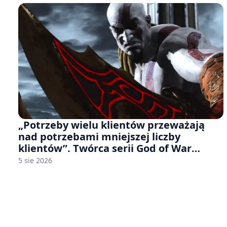
„Potrzeby wielu klientów przeważają
nad potrzebami mniejszej liczby
klientów”. Twórca serii God of War
sugeruje, że rozumie, dlaczego Sony
5 sie 2026
rezygnuje z gier na płytach