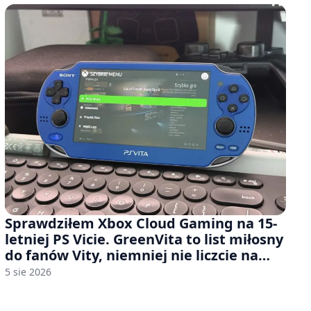
Sprawdziłem Xbox Cloud Gaming na 15-
letniej PS Vicie. GreenVita to list miłosny
do fanów Vity, niemniej nie liczcie na
zbyt wiele [FELIETON]
5 sie 2026