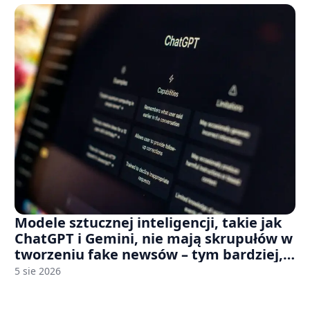
Modele sztucznej inteligencji, takie jak
ChatGPT i Gemini, nie mają skrupułów w
tworzeniu fake newsów – tym bardziej,
jeśli rozmawiasz z nimi po polsku
5 sie 2026