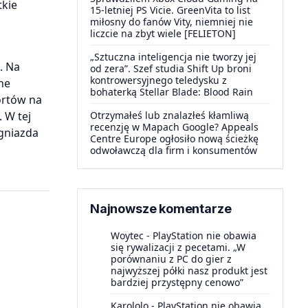
tkie
15-letniej PS Vicie. GreenVita to list
miłosny do fanów Vity, niemniej nie
liczcie na zbyt wiele [FELIETON]
„Sztuczna inteligencja nie tworzy jej
. Na
od zera”. Szef studia Shift Up broni
kontrowersyjnego teledysku z
ne
bohaterką Stellar Blade: Blood Rain
ortów na
Otrzymałeś lub znalazłeś kłamliwą
 W tej
recenzję w Mapach Google? Appeals
 gniazda
Centre Europe ogłosiło nową ścieżkę
odwoławczą dla firm i konsumentów
Najnowsze komentarze
Woytec
-
PlayStation nie obawia
się rywalizacji z pecetami. „W
porównaniu z PC do gier z
najwyższej półki nasz produkt jest
bardziej przystępny cenowo”
Karololo
-
PlayStation nie obawia