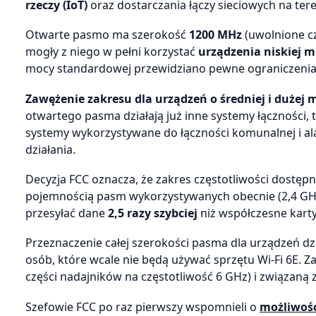
rzeczy (IoT)
oraz dostarczania łączy sieciowych na tere
Otwarte pasmo ma szerokość
1200 MHz
(uwolnione cz
mogły z niego w pełni korzystać
urządzenia niskiej 
mocy standardowej przewidziano pewne ograniczenia
Zawężenie zakresu dla urządzeń o średniej i dużej 
otwartego pasma działają już inne systemy łączności, 
systemy wykorzystywane do łączności komunalnej i ala
działania.
Decyzja FCC oznacza, że zakres częstotliwości dostępny
pojemnością pasm wykorzystywanych obecnie (2,4 GHz i
przesyłać dane
2,5 razy szybciej
niż współczesne karty
Przeznaczenie całej szerokości pasma dla urządzeń d
osób, które wcale nie będą używać sprzętu Wi-Fi 6E. 
części nadajników na częstotliwość 6 GHz) i związaną
Szefowie FCC po raz pierwszy wspomnieli o
możliwośc