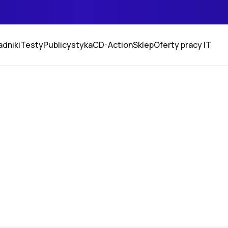
adniki
Testy
Publicystyka
CD-Action
Sklep
Oferty pracy IT