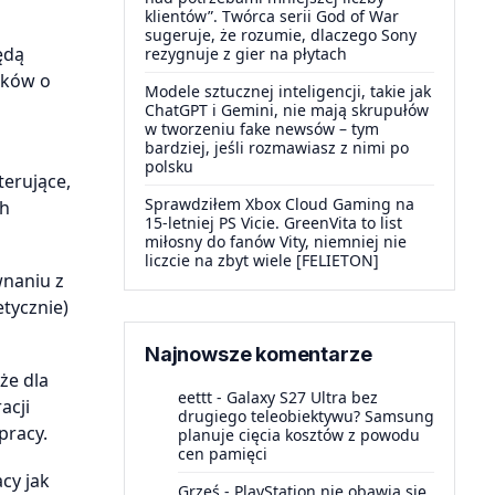
klientów”. Twórca serii God of War
sugeruje, że rozumie, dlaczego Sony
ędą
rezygnuje z gier na płytach
ików o
Modele sztucznej inteligencji, takie jak
ChatGPT i Gemini, nie mają skrupułów
w tworzeniu fake newsów – tym
bardziej, jeśli rozmawiasz z nimi po
polsku
terujące,
Sprawdziłem Xbox Cloud Gaming na
ch
15-letniej PS Vicie. GreenVita to list
miłosny do fanów Vity, niemniej nie
liczcie na zbyt wiele [FELIETON]
naniu z
tycznie)
Najnowsze komentarze
że dla
eettt
-
Galaxy S27 Ultra bez
acji
drugiego teleobiektywu? Samsung
pracy.
planuje cięcia kosztów z powodu
cen pamięci
cy jak
Grześ
-
PlayStation nie obawia się