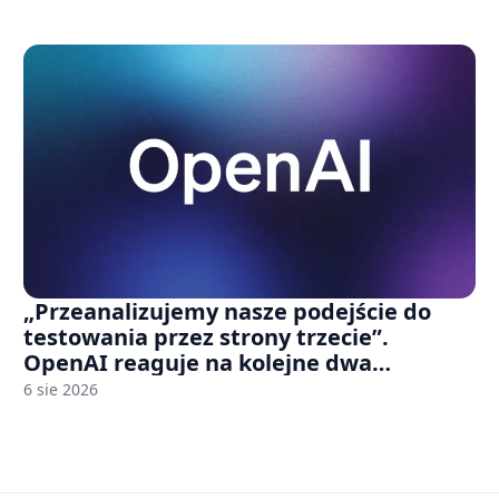
„Przeanalizujemy nasze podejście do
testowania przez strony trzecie”.
OpenAI reaguje na kolejne dwa
incydenty z udziałem autorskich modeli
6 sie 2026