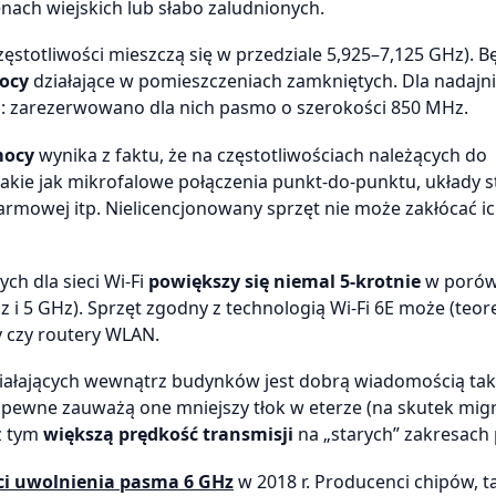
nach wiejskich lub słabo zaludnionych.
ęstotliwości mieszczą się w przedziale 5,925–7,125 GHz). B
mocy
działające w pomieszczeniach zamkniętych. Dla nadajn
: zarezerwowano dla nich pasmo o szerokości 850 MHz.
mocy
wynika z faktu, że na częstotliwościach należących do
takie jak mikrofalowe połączenia punkt-do-punktu, układy s
rmowej itp. Nielicencjonowany sprzęt nie może zakłócać i
ch dla sieci Wi-Fi
powiększy się niemal 5-krotnie
w porów
 5 GHz). Sprzęt zgodny z technologią Wi-Fi 6E może (teore
 czy routery WLAN.
ziałających wewnątrz budynków jest dobrą wiadomością tak
Zapewne zauważą one mniejszy tłok w eterze (na skutek migr
 z tym
większą prędkość transmisji
na „starych” zakresach 
i uwolnienia pasma 6 GHz
w 2018 r. Producenci chipów, ta