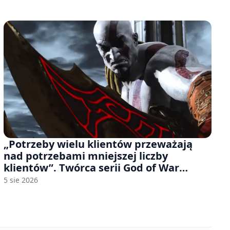
„Potrzeby wielu klientów przeważają
nad potrzebami mniejszej liczby
klientów”. Twórca serii God of War
sugeruje, że rozumie, dlaczego Sony
5 sie 2026
rezygnuje z gier na płytach