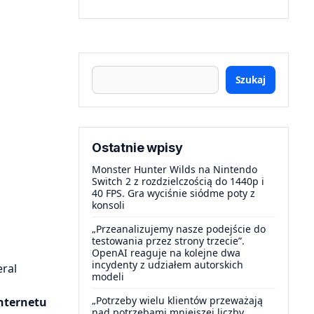
Szukaj
Ostatnie wpisy
Monster Hunter Wilds na Nintendo
Switch 2 z rozdzielczością do 1440p i
40 FPS. Gra wyciśnie siódme poty z
konsoli
„Przeanalizujemy nasze podejście do
testowania przez strony trzecie”.
OpenAI reaguje na kolejne dwa
incydenty z udziałem autorskich
eral
modeli
„Potrzeby wielu klientów przeważają
nternetu
nad potrzebami mniejszej liczby