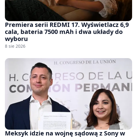
Premiera serii REDMI 17. Wyświetlacz 6,9
cala, bateria 7500 mAh i dwa układy do
wyboru
8 sie 2026
Meksyk idzie na wojnę sądową z Sony w